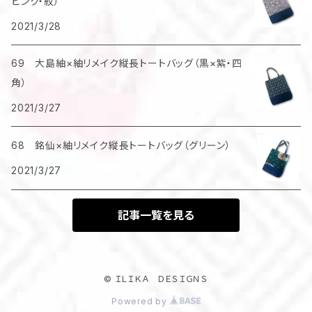
ピンク・紋）
2021/3/28
69 大島紬×紬リメイク縦長トートバッグ（黒×紫・四
角）
2021/3/27
68 銘仙×紬リメイク縦長トートバッグ（グリーン）
2021/3/27
記事一覧を見る
© ＩＬＩＫＡ ＤＥＳＩＧＮＳ
Powered by