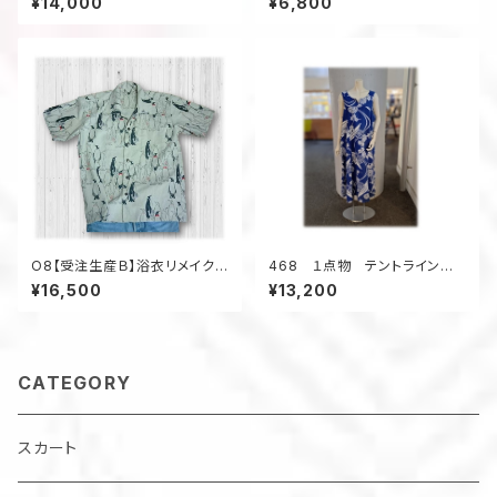
¥14,000
¥6,800
ローウェスト 着物リメイク
甲柄 ウッドリング 5ポケット
浴衣リメイク
A4
O8【受注生産Ｂ】浴衣リメイクア
468 １点物 テントラインワ
ロハシャツセミオーダー
ンピース 青い浴衣 ジャンパ
¥16,500
¥13,200
ースカート 浴衣リメイク
大きいサイズ
CATEGORY
スカート