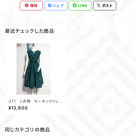
保存
シェア
LINE
ポスト
最近チェックした商品
371 １点物 キーネックフレン
チスリーブワンピース ジャン
¥13,800
パースカート 紬リメイク
ゆったりサイズ 椿柄 緑
色 オールシーズン
同じカテゴリの商品