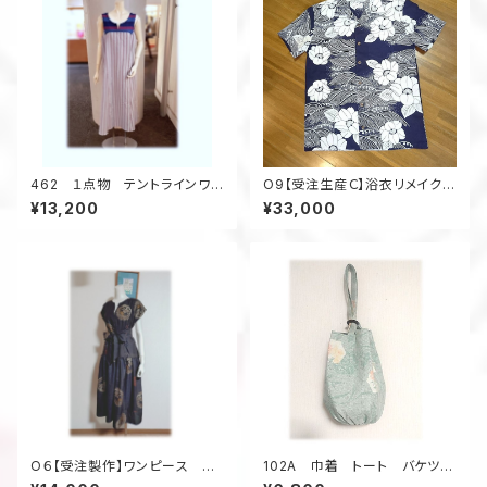
462 １点物 テントラインワン
O9【受注生産Ｃ】浴衣リメイクア
ピース ジャンパースカート
ロハシャツフルオーダー
¥13,200
¥33,000
浴衣リメイク 大きいサイ
ズ コットン
O６【受注製作】ワンピース ジ
102A 巾着 トート バケツ
ャンパースカート キーネック
型 大島紬リメイク 春色 亀