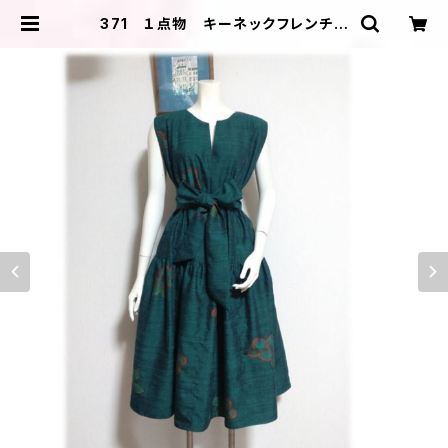
371 １点物 キーネックフレンチス
リーブワンピース ジャンパースカー
ト 紬リメイク ゆったりサイズ
椿柄 緑色 オールシーズン | ＩＬ
ＩＫＡ ＤＥＳＩＧＮＳ