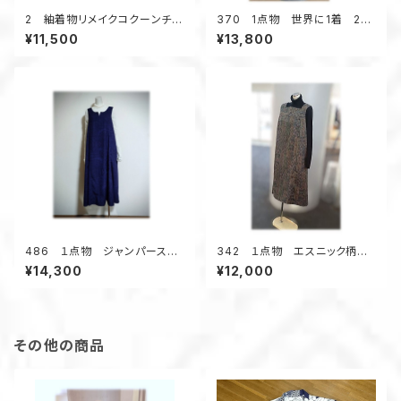
2 紬着物リメイクコクーンチュ
370 1点物 世界に1着 2種
ニック（紺メランジ調／花柄）
類の浴衣地リメイク 着ると可
¥11,500
¥13,800
愛い 幾何学柄 テントライン
ワンピース キーネック 夏
のお出かけ
486 １点物 ジャンパースカ
342 １点物 エスニック柄
ート テントラインワンピース
紬 Aラインワンピース ジャン
¥14,300
¥12,000
紬着物リメイク 大きいサイ
スカ オールシーズン 着物リ
ズ ３シーズン
メイク スクエアネック 正絹
その他の商品