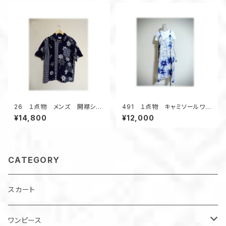
グレイ系
26 １点物 メンズ 開襟シャ
491 １点物 キャミソールワン
ツ アロハシャツ 大きいサイ
ピース ジャンパースカート
¥14,800
¥12,000
ズ 2種類の浴衣 格子柄 紅
リゾート 夏祭り デッドストッ
葉柄 歌舞伎柄 デッドストック
ク浴衣地 青い大きな花
浴衣地 1点物 半袖 夏
CATEGORY
スカート
ワンピース