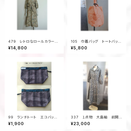
479 レトロなロールカラーワ
105 巾着バッグ トートバッ
ンピース 大島紬 ベージュ
グ バケツ型バッグ 小さいサ
¥14,800
¥5,800
系 花柄 サッシュベルト付
イズ 総絞り着物 オレンジ
き 正絹
色 金魚 昭和レトロ柄 ウッ
ドリング ４ポケット
99 ランチトート エコバッグ
337 １点物 大島紬 前開き
村山大島アップサイクル
ワンピース 抜き衿 デッドスト
¥1,900
¥23,000
サブバッグ お散歩バッグ
ック着物地 昭和レトロ 正
絹 昭和30年代 お出かけ