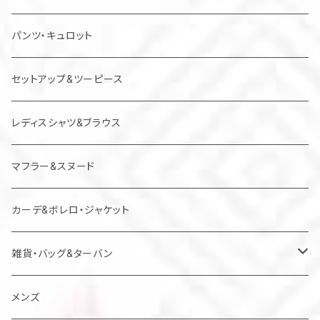
チュニック
パンツ・キュロット
ジャンパースカート
セットアップ&ツーピース
レディスシャツ&ブラウス
マフラー&スヌード
カーデ&ボレロ・ジャケット
雑貨・バッグ&ターバン
バッグ
メンズ