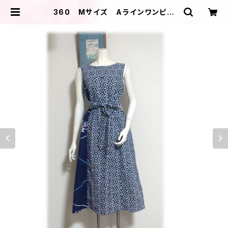
360 Mサイズ Aラインワンピー
ス ジャンパースカート デッドスト
ック浴衣地 2種類の浴衣 夏のお出
かけ | ＩＬＩＫＡ ＤＥＳＩＧＮＳ