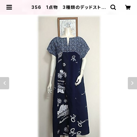
356 1点物 3種類のデッドストッ
ク 面白い柄 テントラインワンピー
ス キーネック 夏のお出かけ | Ｉ
ＬＩＫＡ ＤＥＳＩＧＮＳ