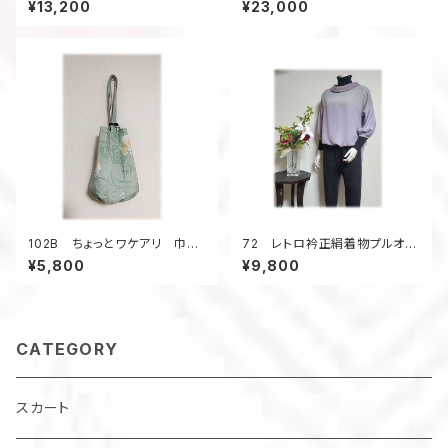
¥13,200
¥23,000
ック着物地 昭和レトロ 正
絹 昭和30年代 お出かけ
オレンジピンク
102B ちょっとワケアリ 巾
72 レトロ衿正絹着物プルオー
着 トート バケツ型 大島紬
バーブラウス（紫系／グリーン系
¥5,800
¥9,800
リメイク 春色 亀甲柄 ウッ
グラデ―ション）
ドリング 5ポケット A4
CATEGORY
スカート