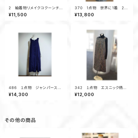
2 紬着物リメイクコクーンチュ
370 1点物 世界に1着 2種
ニック（紺メランジ調／花柄）
類の浴衣地リメイク 着ると可
¥11,500
¥13,800
愛い 幾何学柄 テントライン
ワンピース キーネック 夏
のお出かけ
486 １点物 ジャンパースカ
342 １点物 エスニック柄
ート テントラインワンピース
紬 Aラインワンピース ジャン
¥14,300
¥12,000
紬着物リメイク 大きいサイ
スカ オールシーズン 着物リ
ズ ３シーズン
メイク スクエアネック 正絹
その他の商品