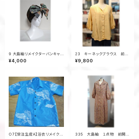
9 大島紬リメイクターバンキャッ
23 キーネックブラウス 前開
プ（オリーブグリーン×マルチ）
きブラウス 着物アップサイク
¥4,000
¥9,800
ル オーバーブラウス 黄色
O7【受注生産A】浴衣リメイクア
335 大島紬 １点物 前開き
ロハシャツレギュラーオーダー
ワンピース 抜き衿 デッドスト