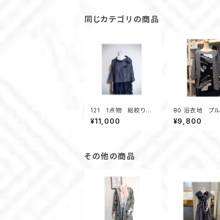
袖 ストライプ 白×紺
同じカテゴリの商品
121 1点物 総絞り羽
80 浴衣地 プ
織リメイク プルオーバ
ー コアラ柄 
¥11,000
¥9,800
ーブラウス ３シーズ
ラリア オペラ
ン ツイスト衿 黒 リ
涼しい フレアス
ラックス
ブ 普段着
その他の商品