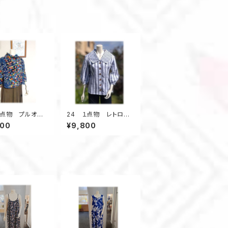
1点物 プルオー
24 １点物 レトロ
 着物リメイク
衿 デッドストック浴
800
¥9,800
オフタートル ク
衣 ブラウス 七分
プド丈 カラフル
袖 ２種類の浴衣地
レイヤード 春
ストライプ 白×紺
小紋柄