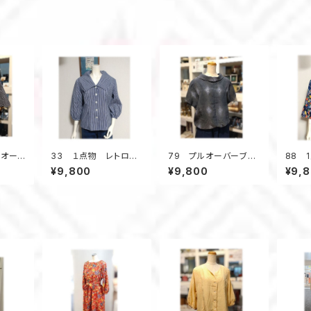
ルオーバ
33 １点物 レトロ
79 プルオーバーブラ
88 
オースト
衿 大きな衿 デッドス
ウス ロールカラー
バー
¥9,800
¥9,800
¥9,
ハウス
トック本染浴衣地 昭
正絹着物地 ダイヤ
ねじり
リー
和レトロ ブラウス 七
柄 ドローストリング
ロッ
分袖 ストライプ 白×
フレンチスリーブ グレ
紺系 
紺
ー系
物 