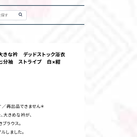
 大きな衿 デッドストック浴衣
七分袖 ストライプ 白×紺
す／再出品できません＊
、大きめな衿が、
きブラウス。
アルしました。