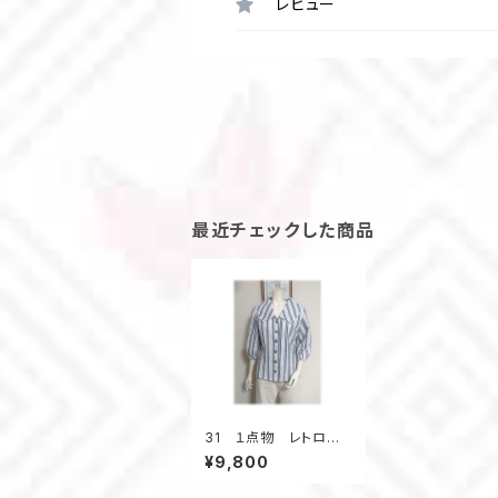
レビュー
最近チェックした商品
31 １点物 レトロ
衿 大きな衿 デッドス
¥9,800
トック浴衣 昭和レト
ロ ブラウス 七分