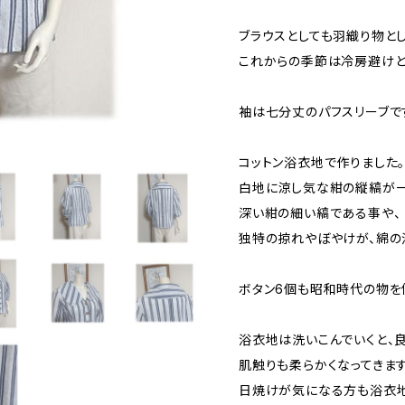
ブラウスとしても羽織り物とし
これからの季節は冷房避けと
袖は七分丈のパフスリーブで
コットン浴衣地で作りました
白地に涼し気な紺の縦縞が一
深い紺の細い縞である事や、
独特の掠れやぼやけが、綿の
ボタン6個も昭和時代の物を
浴衣地は洗いこんでいくと、
肌触りも柔らかくなってきます
日焼けが気になる方も浴衣