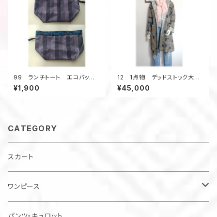
99 ランチトート エコバッグ
12 1点物 デッドストック大島
村山大島アップサイクル
紬 リバーシブルAラインコー
¥1,900
¥45,000
サブバッグ お散歩バッグ
ト 羽織り物 フード付き ス
プリングコート 柄×柄
CATEGORY
スカート
ワンピース
チュニック
パンツ・キュロット