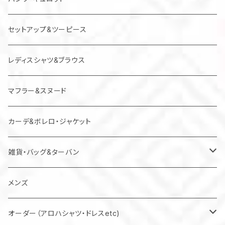
ジャンパースカート
セットアップ&ツーピース
レディスシャツ&ブラウス
マフラー&スヌード
カーデ&ボレロ・ジャケット
雑貨・バッグ&ターバン
バッグ
メンズ
マスク
オーダー（アロハシャツ・ドレスetc)