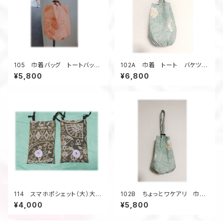
105 巾着バッグ トートバッ
102A 巾着 トート バケツ
グ バケツ型バッグ 小さいサ
型 大島紬リメイク 春色 亀
¥5,800
¥6,800
イズ 総絞り着物 オレンジ
甲柄 ウッドリング 5ポケット
色 金魚 昭和レトロ柄 ウッ
A4
ドリング ４ポケット
114 スマホポシェット（大）大島
102B ちょっとワケアリ 巾
紬 サコッシュ ポケット スマ
着 トート バケツ型 大島紬
¥4,000
¥5,800
ートフォン
リメイク 春色 亀甲柄 ウッ
ドリング 5ポケット A4