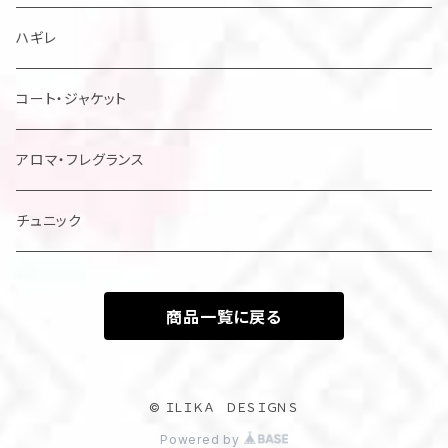
メンズアロハシャツ他
ハギレ
レディスドレス・シャツ他
コート・ジャケット
アロマ・フレグランス
チュニック
商品一覧に戻る
© ＩＬＩＫＡ ＤＥＳＩＧＮＳ
Powered by