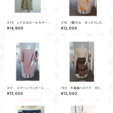
479 レトロなロールカラーワ
418 1着のみ ゆったりしたワ
ンピース 大島紬 ベージュ
ンピース コクーンワンピー
¥14,800
¥12,000
系 花柄 サッシュベルト付
ス 正絹着物リメイク シル
き 正絹
ク オレンジ系 花柄
412 コクーンワンピーㇲ 体
193 大島紬リメイク ギャザ
系カバー ピンクの着物 ジャ
ーフレアスカート ６枚接ぎ
¥13,000
¥12,000
カード風の柄 着物リメイク 春
ボーダー柄 茶系
のお出かけ シルク