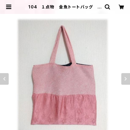
104 １点物 金魚トートバッグ エ
コバッグ 絞り着物リメイク ピン
ク 黒 A4 ポケット無し | ＩＬＩＫ
Ａ ＤＥＳＩＧＮＳ