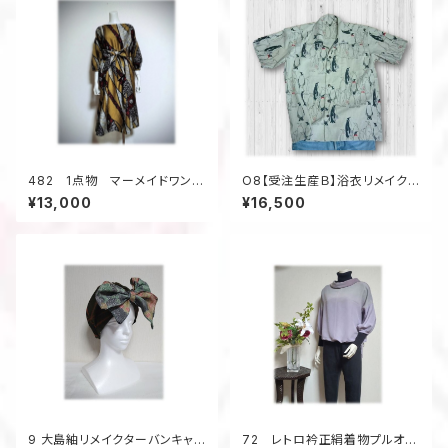
482 1点物 マーメイドワンピ
O8【受注生産Ｂ】浴衣リメイクア
ーㇲ Aライン 着物リメイク
ロハシャツセミオーダー
¥13,000
¥16,500
銘仙 シルク お出かけ 体形
カバー サッシュベルト付き
9 大島紬リメイクターバンキャッ
72 レトロ衿正絹着物プルオー