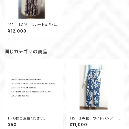
112 1点物 スカート見えパン
ツ キュロット 着物リメイク
¥12,000
麻の葉柄 カラフル ウェストゴ
ム
同じカテゴリの商品
H・O様ご連絡ください。
115 １点物 ワイドパンツ 着
物リメイク 青い花柄 ロン
¥50
¥11,000
グパンツ テーパードパンツ