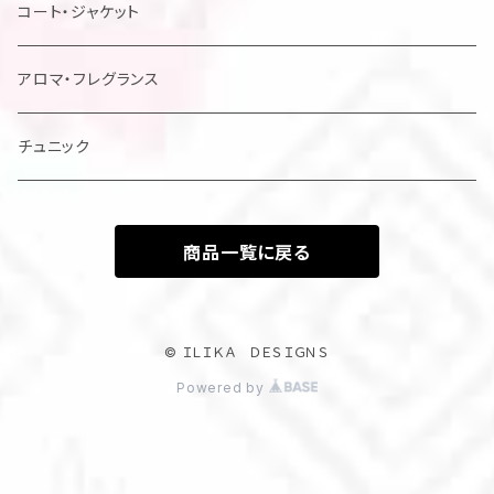
レディスドレス・シャツ他
コート・ジャケット
アロマ・フレグランス
チュニック
商品一覧に戻る
© ＩＬＩＫＡ ＤＥＳＩＧＮＳ
Powered by