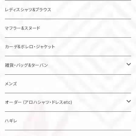
レディスシャツ&ブラウス
マフラー&スヌード
カーデ&ボレロ・ジャケット
雑貨・バッグ&ターバン
バッグ
メンズ
マスク
オーダー（アロハシャツ・ドレスetc)
メンズアロハシャツ他
ハギレ