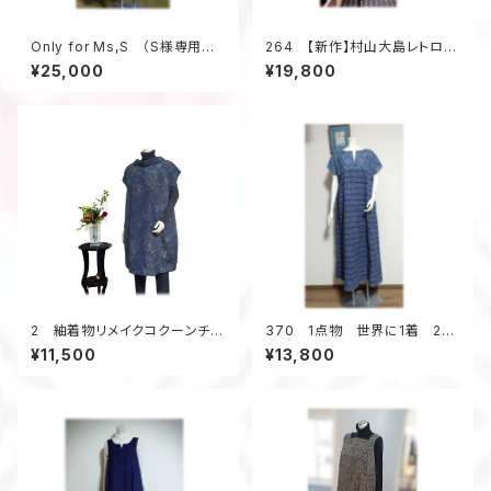
Only for Ms,S （S様専用ペ
264 【新作】村山大島レトロな
ージの為、他のお客様はお買い
衿のワンピース（紫・小花柄）
¥25,000
¥19,800
求め頂けません）
2 紬着物リメイクコクーンチュ
370 1点物 世界に1着 2種
ニック（紺メランジ調／花柄）
類の浴衣地リメイク 着ると可
¥11,500
¥13,800
愛い 幾何学柄 テントライン
ワンピース キーネック 夏
のお出かけ