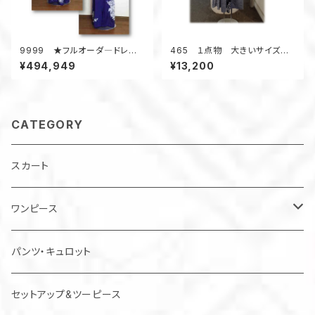
9999 ★フルオーダ―ドレス
465 １点物 大きいサイズ
製作★ ★表示価格は販売価
浴衣リメイク キーネック フレ
¥494,949
¥13,200
格ではありません★ ★購入前
ンチスリーブ ワンピース ジャ
にまずはお問合せ下さい★
ンパースカート 寿
CATEGORY
スカート
ワンピース
チュニック
パンツ・キュロット
ジャンパースカート
セットアップ&ツーピース