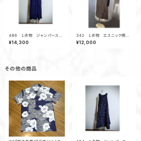
486 １点物 ジャンパースカ
342 １点物 エスニック柄
ート テントラインワンピース
紬 Aラインワンピース ジャン
¥14,300
¥12,000
紬着物リメイク 大きいサイ
スカ オールシーズン 着物リ
ズ ３シーズン
メイク スクエアネック 正絹
その他の商品