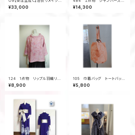
O9【受注生産Ｃ】浴衣リメイクア
484 １点物 ジャンパースカ
ロハシャツフルオーダー
ート テントラインワンピース
¥33,000
¥14,300
大島紬 花柄 小さいサイズ
1２4 1点物 リップル羽織リメ
105 巾着バッグ トートバッ
イク プルオーバーブラウス ３
グ バケツ型バッグ 小さいサ
¥8,900
¥5,800
シーズン ツイスト衿 リラック
イズ 総絞り着物 オレンジ
ス ピンク
色 金魚 昭和レトロ柄 ウッ
ドリング ４ポケット