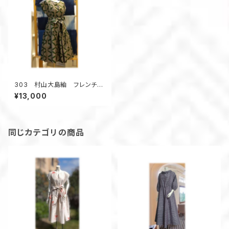
303 村山大島紬 フレンチス
リーブワンピース ローウェス
¥13,000
ト ギャザースカート 番傘模
様 キーネック 着物アップサ
イクル ウェストマーク
同じカテゴリの商品