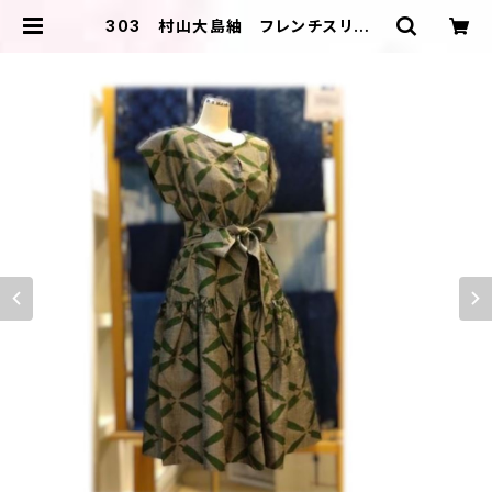
303 村山大島紬 フレンチスリーブ
ワンピース ローウェスト ギャザー
スカート 番傘模様 キーネック 着
物アップサイクル ウェストマーク |
ＩＬＩＫＡ ＤＥＳＩＧＮＳ