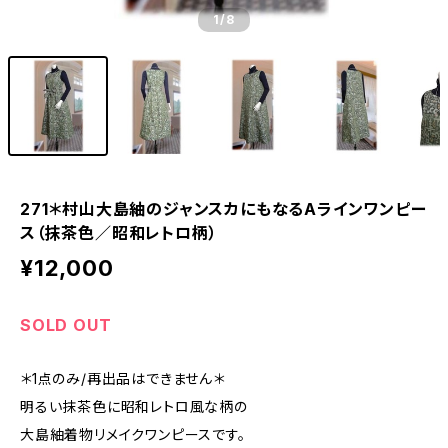
1
/8
271＊村山大島紬のジャンスカにもなるAラインワンピー
ス（抹茶色／昭和レトロ柄）
¥12,000
SOLD OUT
＊1点のみ/再出品はできません＊
明るい抹茶色に昭和レトロ風な柄の
大島紬着物リメイクワンピースです。