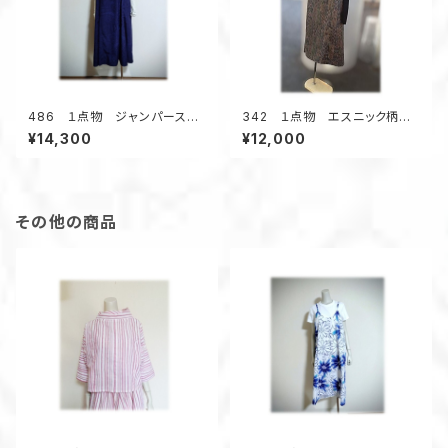
486 １点物 ジャンパースカ
342 １点物 エスニック柄
ート テントラインワンピース
紬 Aラインワンピース ジャン
¥14,300
¥12,000
紬着物リメイク 大きいサイ
スカ オールシーズン 着物リ
ズ ３シーズン
メイク スクエアネック 正絹
その他の商品