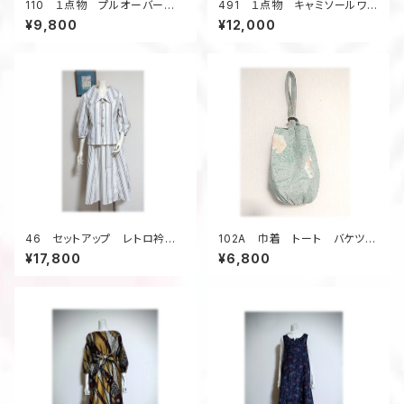
110 １点物 プルオーバー
491 １点物 キャミソールワン
デッドストック浴衣地リメイク
ピース ジャンパースカート
¥9,800
¥12,000
ねじりオフタートル クロップド
リゾート 夏祭り デッドストッ
丈 ストライプ ピンク
ク浴衣地 青い大きな花
46 セットアップ レトロ衿ブラ
102A 巾着 トート バケツ
ウス フレアスカート デッドス
型 大島紬リメイク 春色 亀
¥17,800
¥6,800
トック浴衣地 ストライプ 夏の
甲柄 ウッドリング 5ポケット
お出かけ
A4