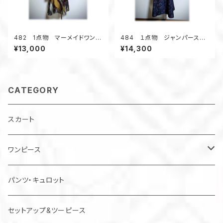
482 1点物 マーメイドワンピ
484 １点物 ジャンパースカ
ーㇲ Aライン 着物リメイク
ート テントラインワンピース
¥13,000
¥14,300
銘仙 シルク お出かけ 体形
大島紬 花柄 小さいサイズ
カバー サッシュベルト付き
CATEGORY
スカート
ワンピース
チュニック
パンツ・キュロット
ジャンパースカート
セットアップ&ツーピース