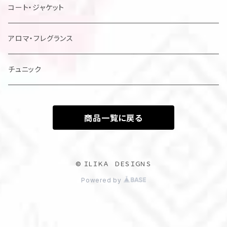
レディスドレス・シャツ他
コート・ジャケット
アロマ・フレグランス
チュニック
商品一覧に戻る
© ＩＬＩＫＡ ＤＥＳＩＧＮＳ
Powered by