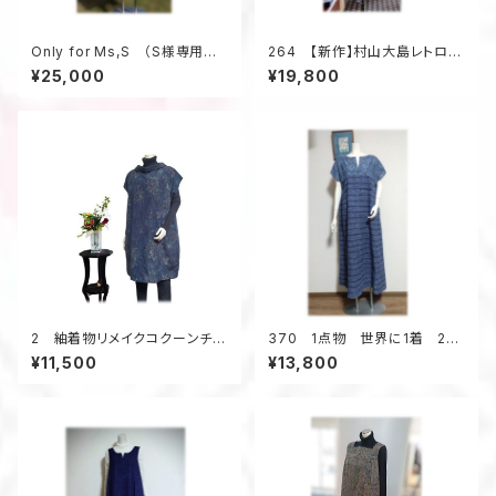
Only for Ms,S （S様専用ペ
264 【新作】村山大島レトロな
ージの為、他のお客様はお買い
衿のワンピース（紫・小花柄）
¥25,000
¥19,800
求め頂けません）
2 紬着物リメイクコクーンチュ
370 1点物 世界に1着 2種
ニック（紺メランジ調／花柄）
類の浴衣地リメイク 着ると可
¥11,500
¥13,800
愛い 幾何学柄 テントライン
ワンピース キーネック 夏
のお出かけ