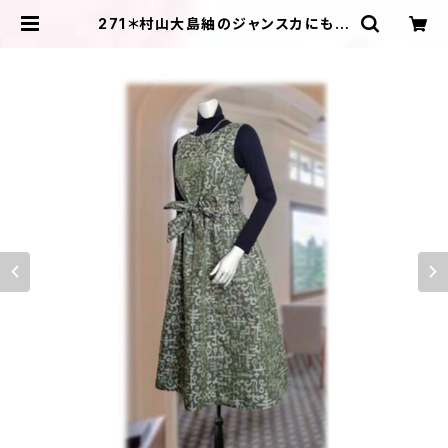
271＊村山大島紬のジャンスカにもな
るAラインワンピース（抹茶色／昭和
レトロ柄） | ＩＬＩＫＡ ＤＥＳＩＧＮＳ