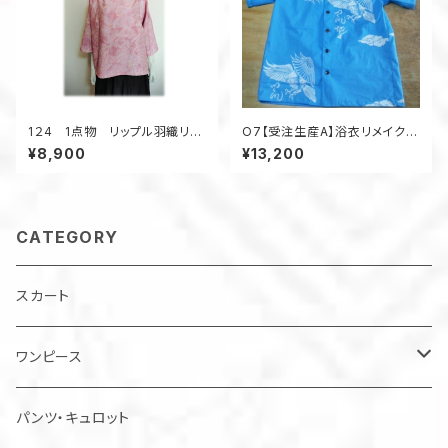
1２4 1点物 リップル羽織リメ
O7【受注生産A】浴衣リメイクア
イク プルオーバーブラウス ３
ロハシャツレギュラーオーダー
¥8,900
¥13,200
シーズン ツイスト衿 リラック
ス ピンク
CATEGORY
スカート
ワンピース
チュニック
パンツ・キュロット