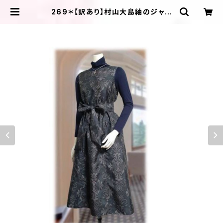
269＊【訳あり】村山大島紬のジャン
スカにもなるAラインワンピース（グレ
ー／オーナメント柄） | ＩＬＩＫＡ Ｄ
ＥＳＩＧＮＳ