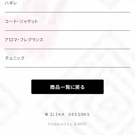
メンズアロハシャツ他
ハギレ
レディスドレス・シャツ他
コート・ジャケット
アロマ・フレグランス
チュニック
商品一覧に戻る
© ＩＬＩＫＡ ＤＥＳＩＧＮＳ
Powered by