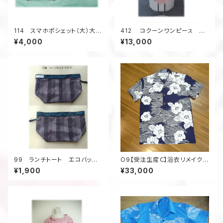
114 スマホポシェット（大）大島
412 コクーンワンピーㇲ 体
紬 サコッシュ ポケット スマ
系カバー ピンクの着物 ジャ
¥4,000
¥13,000
ートフォン
カード風の柄 着物リメイク 春
のお出かけ シルク
99 ランチトート エコバッグ
O9【受注生産Ｃ】浴衣リメイクア
村山大島アップサイクル
ロハシャツフルオーダー
¥1,900
¥33,000
サブバッグ お散歩バッグ