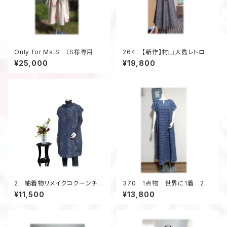
Only for Ms,S （S様専用ペ
264 【新作】村山大島レトロな
ージの為、他のお客様はお買い
衿のワンピース（紫・小花柄）
¥25,000
¥19,800
求め頂けません）
2 紬着物リメイクコクーンチュ
370 1点物 世界に1着 2種
ニック（紺メランジ調／花柄）
類の浴衣地リメイク 着ると可
¥11,500
¥13,800
愛い 幾何学柄 テントライン
ワンピース キーネック 夏
のお出かけ