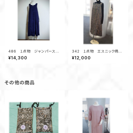
486 １点物 ジャンパースカ
342 １点物 エスニック柄
ート テントラインワンピース
紬 Aラインワンピース ジャン
¥14,300
¥12,000
紬着物リメイク 大きいサイ
スカ オールシーズン 着物リ
ズ ３シーズン
メイク スクエアネック 正絹
その他の商品