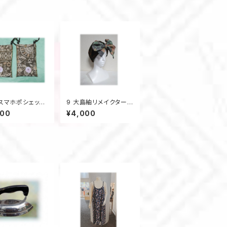
 スマホポシェット
9 大島紬リメイクターバ
大島紬 サコッシ
ンキャップ（オリーブグリ
000
¥4,000
ケット スマート
ーン×マルチ）
ン