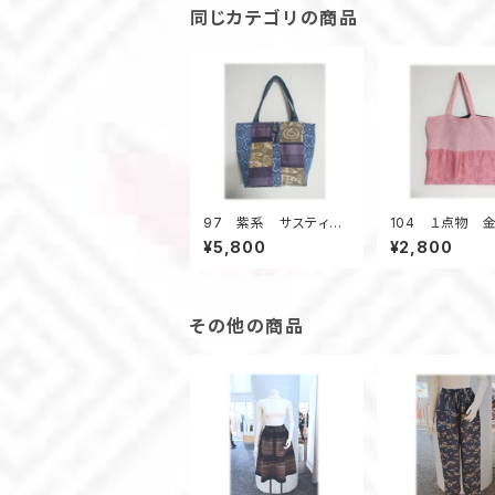
同じカテゴリの商品
97 紫系 サスティナ
104 １点物 
ブルトートバッグ 村山
トバッグ エコ
¥5,800
¥2,800
大島 パッチワーク １
絞り着物リメイク
点のみ サブバッ
ク 黒 A4 ポ
グ お散歩バッグ キ
無し
ルティング
その他の商品