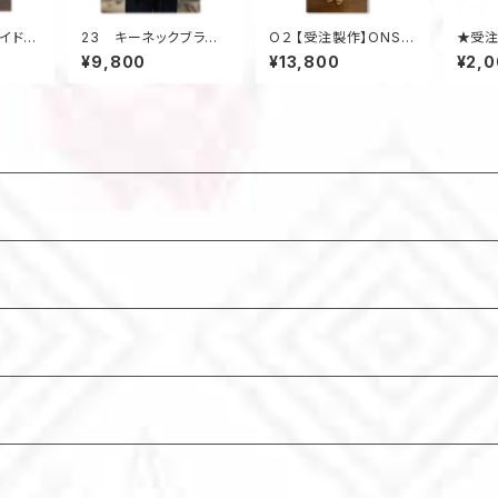
ワイドパ
23 キーネックブラウ
O２ 【受注製作】ONSE
★受注
イク
ス 前開きブラウス
Nワンピース 浴衣・着
ン工賃
¥9,800
¥13,800
¥2,
ロング
着物アップサイクル オ
物リメイク 脱着簡
サイ
ードパン
ーバーブラウス 黄色
単 ゴム入り リラック
ス 温泉旅行