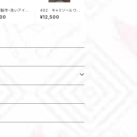
製作・洗いアイロ
402 キャミソールワン
★ 着物アップ
ピース ジャンパース
000
¥12,500
クル
カート 紺色系 着丈1
23ｃｍ オールシーズ
ン 正絹着物地 小花
柄