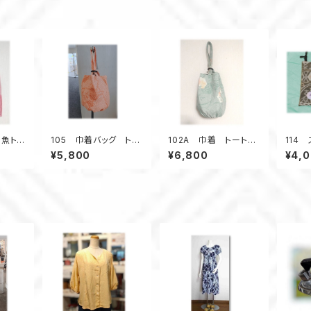
金魚トー
105 巾着バッグ トー
102A 巾着 トート
114
バッグ
トバッグ バケツ型バッ
バケツ型 大島紬リメ
（大）
¥5,800
¥6,800
¥4,
 ピン
グ 小さいサイズ 総
イク 春色 亀甲柄
ュ ポ
ケット
絞り着物 オレンジ
ウッドリング 5ポケット
フォ
色 金魚 昭和レトロ
A4
柄 ウッドリング ４ポ
ケット