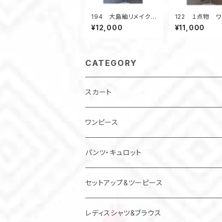
194 大島紬リメイク
122 １点物 
ギャザーフレアスカー
ンツ 着物リメ
¥12,000
¥11,000
ト ６枚接ぎ ボーダ
小花柄 紺系 
ー柄 茶系
パンツ テーパ
ツ
CATEGORY
スカート
ワンピース
チュニック
パンツ・キュロット
ジャンパースカート
セットアップ&ツーピース
レディスシャツ&ブラウス