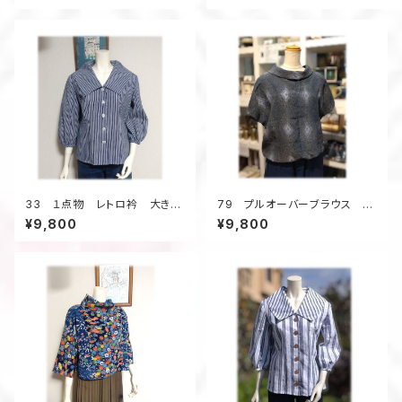
クス
ブ 普段着
33 １点物 レトロ衿 大きな
79 プルオーバーブラウス ロ
衿 デッドストック本染浴衣地
ールカラー 正絹着物地 ダイ
¥9,800
¥9,800
昭和レトロ ブラウス 七分
ヤ柄 ドローストリング フレン
袖 ストライプ 白×紺
チスリーブ グレー系