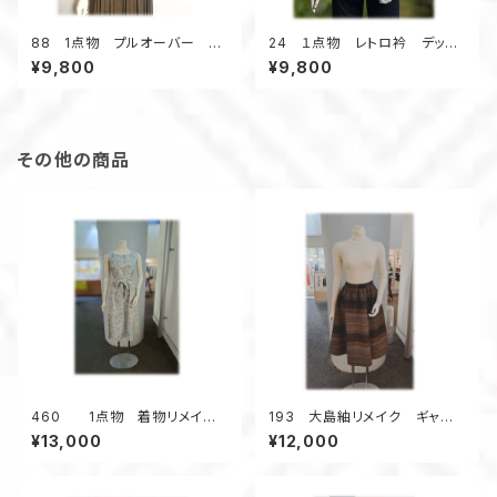
88 1点物 プルオーバー 着
24 １点物 レトロ衿 デッド
物リメイク ねじりオフタート
ストック浴衣 ブラウス 七分
¥9,800
¥9,800
ル クロップド丈 カラフル 紺
袖 ２種類の浴衣地 ストライ
系 レイヤード 春物 小紋柄
プ 白×紺
その他の商品
460 1点物 着物リメイ
193 大島紬リメイク ギャザ
ク Aラインワンピース ジャン
ーフレアスカート ６枚接ぎ
¥13,000
¥12,000
パースカート 小さいサイズ
ボーダー柄 茶系
水色 シルク