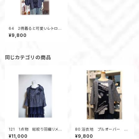
64 2柄着ると可愛いレトロ可
愛い抜き衿プルオーバーシャツ
¥9,800
（紺）
同じカテゴリの商品
121 1点物 総絞り羽織リメイ
80 浴衣地 プルオーバー コ
ク プルオーバーブラウス ３シ
アラ柄 オーストラリア オペラ
¥11,000
¥9,800
ーズン ツイスト衿 黒 リラッ
ハウス 涼しい フレアスリー