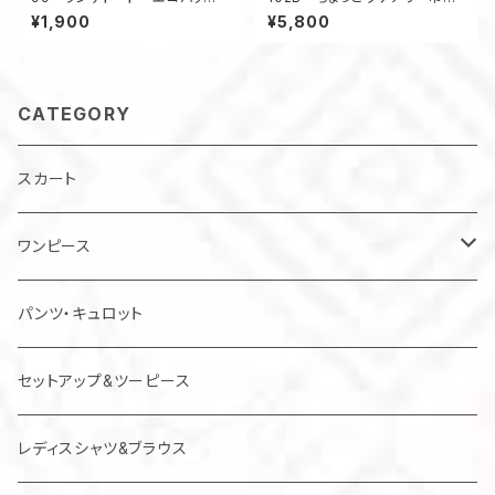
村山大島アップサイクル
着 トート バケツ型 大島紬
¥1,900
¥5,800
サブバッグ お散歩バッグ
リメイク 春色 亀甲柄 ウッ
ドリング 5ポケット A4
CATEGORY
スカート
ワンピース
チュニック
パンツ・キュロット
ジャンパースカート
セットアップ&ツーピース
レディスシャツ&ブラウス