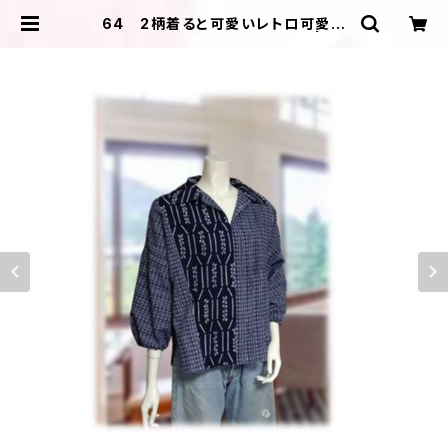
64 2柄着ると可愛いレトロ可愛い
抜き衿プルオーバーシャツ（紺） | ＩＬ
ＩＫＡ ＤＥＳＩＧＮＳ