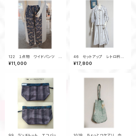
122 １点物 ワイドパンツ 着
46 セットアップ レトロ衿ブラ
物リメイク 小花柄 紺系 ロ
ウス フレアスカート デッドス
¥11,000
¥17,800
ングパンツ テーパードパンツ
トック浴衣地 ストライプ 夏の
お出かけ
99 ランチトート エコバッグ
102B ちょっとワケアリ 巾