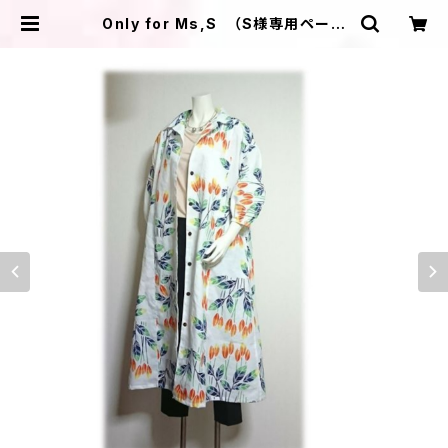
Only for Ms,S （S様専用ページ
の為、他のお客様はお買い求め頂けま
せん） | ＩＬＩＫＡ ＤＥＳＩＧＮＳ