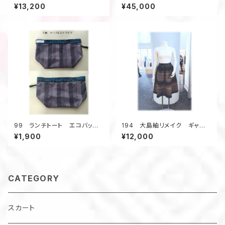
ピース ジャンパースカート
紬 リバーシブルAラインコー
¥13,200
¥45,000
浴衣リメイク 大きいサイ
ト 羽織り物 フード付き ス
ズ コットン
プリングコート 柄×柄
99 ランチトート エコバッグ
194 大島紬リメイク ギャザ
村山大島アップサイクル
ーフレアスカート ６枚接ぎ
¥1,900
¥12,000
サブバッグ お散歩バッグ
ボーダー柄 茶系
CATEGORY
スカート