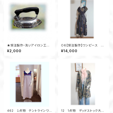
★受注製作・洗いアイロン工賃
O６【受注製作】ワンピース ジ
★ 着物アップサイクル
ャンパースカート キーネック
¥2,000
¥14,000
ローウェスト 着物リメイク
浴衣リメイク
462 １点物 テントラインワン
12 1点物 デッドストック大島