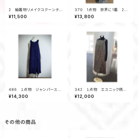
2 紬着物リメイクコクーンチュ
370 1点物 世界に1着 2種
ニック（紺メランジ調／花柄）
類の浴衣地リメイク 着ると可
¥11,500
¥13,800
愛い 幾何学柄 テントライン
ワンピース キーネック 夏
のお出かけ
486 １点物 ジャンパースカ
342 １点物 エスニック柄
ート テントラインワンピース
紬 Aラインワンピース ジャン
¥14,300
¥12,000
紬着物リメイク 大きいサイ
スカ オールシーズン 着物リ
ズ ３シーズン
メイク スクエアネック 正絹
その他の商品