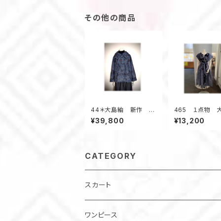
その他の商品
44＊大島紬 新作 ジ
465 １点物 
ャケット 昭和レトロ
サイズ 浴衣リ
¥39,800
¥13,200
着物リメイク 花柄
キーネック フレ
黒×紺系
ーブ ワンピース
ンパースカート
CATEGORY
スカート
ワンピース