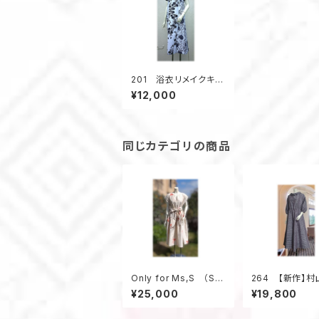
201 浴衣リメイクキャ
ミソールワンピース（白）
¥12,000
同じカテゴリの商品
Only for Ms,S （S様
264 【新作】
専用ページの為、他の
レトロな衿のワ
¥25,000
¥19,800
お客様はお買い求め頂
ス（紫・小花柄）
けません）