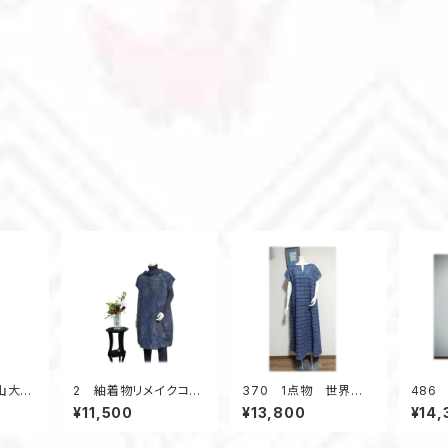
村山大島
2 紬着物リメイクコク
370 1点物 世界に1
486
ンピー
ーンチュニック（紺メラ
着 2種類の浴衣地リメ
パース
¥11,500
¥13,800
¥14,
ンジ調／花柄）
イク 着ると可愛い
インワ
幾何学柄 テントライン
物リメ