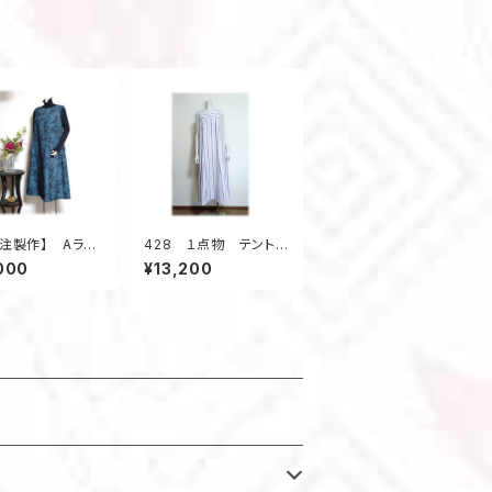
シーズン
メイク スクエアネッ
ク 正絹
受注製作】 Aライ
428 １点物 テントラ
ピース ジャンス
インワンピース ジャン
000
¥13,200
物アップサイク
パースカート ストライ
プ 小さいサイズ