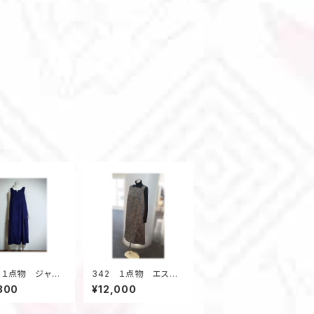
 １点物 ジャン
342 １点物 エスニッ
カート テントラ
ク柄紬 Aラインワンピ
300
¥12,000
ンピース 紬着
ース ジャンスカ オ
イク 大きいサイ
ールシーズン 着物リ