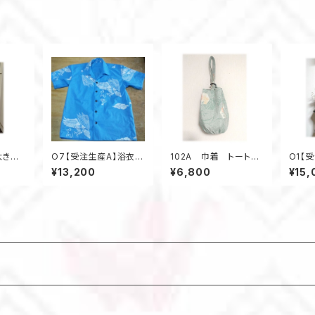
ワンピース キーネ
ズ ３
ック 夏のお出かけ
大きい
O7【受注生産A】浴衣リ
102A 巾着 トート
O1【
メイク
メイクアロハシャツレギ
バケツ型 大島紬リメ
ンワン
¥13,200
¥6,800
¥15,
ンチスリ
ュラーオーダー
イク 春色 亀甲柄
カ 着
 ジャ
ウッドリング 5ポケット
ル
 寿
A4