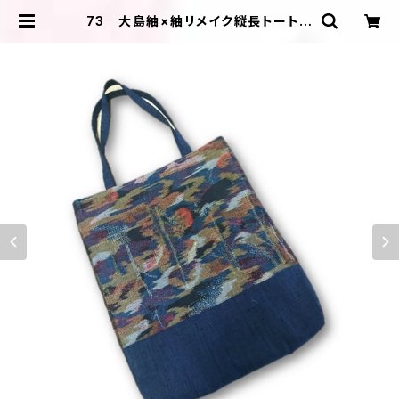
73 大島紬×紬リメイク縦長トートバ
ッグ（マルチ） | ＩＬＩＫＡ ＤＥＳＩＧ
ＮＳ