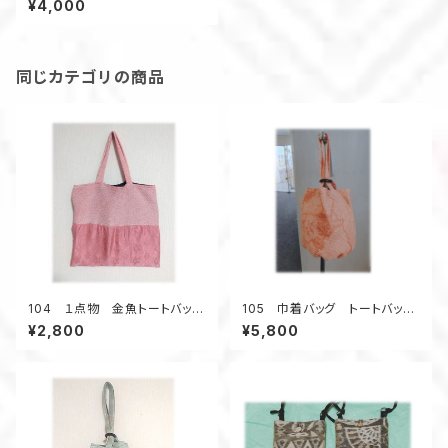
¥4,000
同じカテゴリの商品
104 １点物 金魚トートバッ
105 巾着バッグ トートバッ
グ エコバッグ 絞り着物リメイ
グ バケツ型バッグ 小さいサ
¥2,800
¥5,800
ク ピンク 黒 A4 ポケット
イズ 総絞り着物 オレンジ
無し
色 金魚 昭和レトロ柄 ウッ
ドリング ４ポケット