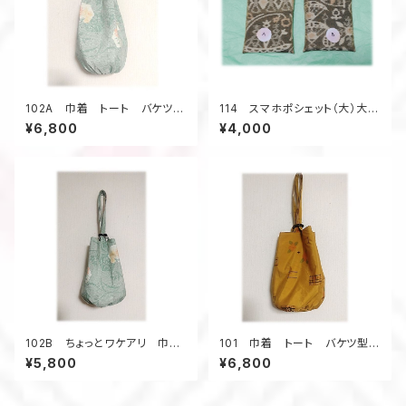
102A 巾着 トート バケツ
114 スマホポシェット（大）大島
型 大島紬リメイク 春色 亀
紬 サコッシュ ポケット スマ
¥6,800
¥4,000
甲柄 ウッドリング 5ポケット
ートフォン
A4
102B ちょっとワケアリ 巾
101 巾着 トート バケツ型
着 トート バケツ型 大島紬
大島紬リメイク 椿模様 ゴー
¥5,800
¥6,800
リメイク 春色 亀甲柄 ウッ
ルドカラー ウッドリング ポケ
ドリング 5ポケット A4
ットたくさん