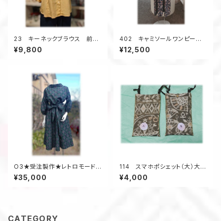
23 キーネックブラウス 前開
402 キャミソールワンピー
きブラウス 着物アップサイク
ス ジャンパースカート 紺色
¥9,800
¥12,500
ル オーバーブラウス 黄色
系 着丈123ｃｍ オールシー
ズン 正絹着物地 小花柄
O3★受注製作★レトロモードセ
114 スマホポシェット（大）大島
ットアップ 着物リメイク ツーピ
紬 サコッシュ ポケット スマ
¥35,000
¥4,000
ース ドレス フォーマル
ートフォン
CATEGORY