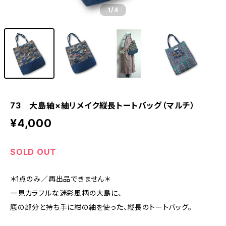
1
/4
73 大島紬×紬リメイク縦長トートバッグ（マルチ）
¥4,000
SOLD OUT
＊1点のみ／再出品できません＊
一見カラフルな迷彩風柄の大島に、
底の部分と持ち手に紺の紬を使った、縦長のトートバッグ。