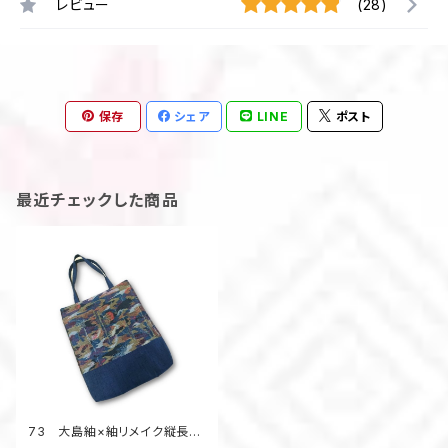
レビュー
(28)
保存
シェア
LINE
ポスト
最近チェックした商品
73 大島紬×紬リメイク縦長ト
ートバッグ（マルチ）