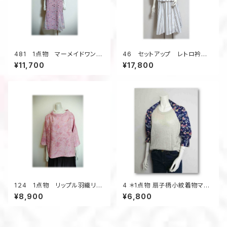
481 1点物 マーメイドワンピ
46 セットアップ レトロ衿ブラ
ーㇲ Aライン 着物リメイク
ウス フレアスカート デッドス
¥11,700
¥17,800
訳アリ価格 シルク ピンク
トック浴衣地 ストライプ 夏の
系 お出かけ 体系カバー サ
お出かけ
ッシュベルト付き
1２4 1点物 リップル羽織リメ
4 ＊1点物 扇子柄小紋着物マー
イク プルオーバーブラウス ３
ガレット
¥8,900
¥6,800
シーズン ツイスト衿 リラック
ス ピンク