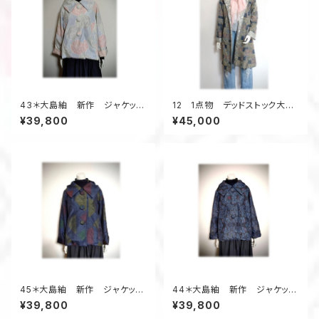
43＊大島紬 新作 ジャケッ
12 1点物 デッドストック大島
ト 昭和レトロ 着物リメイ
紬 リバーシブルAラインコー
¥39,800
¥45,000
ク 薔薇柄 ブルー系
ト 羽織り物 フード付き ス
プリングコート 柄×柄
45＊大島紬 新作 ジャケッ
44＊大島紬 新作 ジャケッ
ト 昭和レトロ 着物リメイク
ト 昭和レトロ 着物リメイク
¥39,800
¥39,800
三角柄 紺色
花柄 黒×紺系