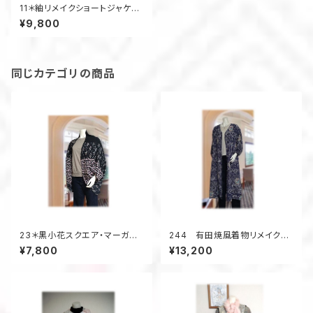
11＊紬リメイクショートジャケッ
ト（紺）
¥9,800
同じカテゴリの商品
23＊黒小花スクエア・マーガレ
244 有田焼風着物リメイク羽
ット（黒／パッチワーク）
織れるワンピーㇲ（紺／有田焼
¥7,800
¥13,200
風）