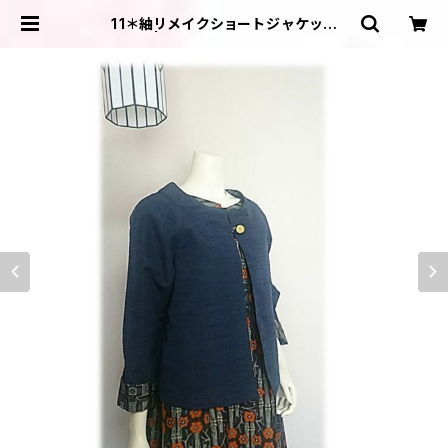
11＊紬リメイクショートジャケット
（紺） | ＩＬＩＫＡ ＤＥＳＩＧＮＳ