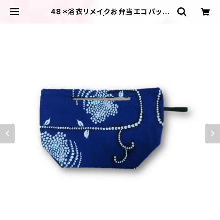
48＊浴衣リメイクお弁当エコバッグ
(青・紫陽花柄） | ＩＬＩＫＡ ＤＥＳＩ
ＧＮＳ