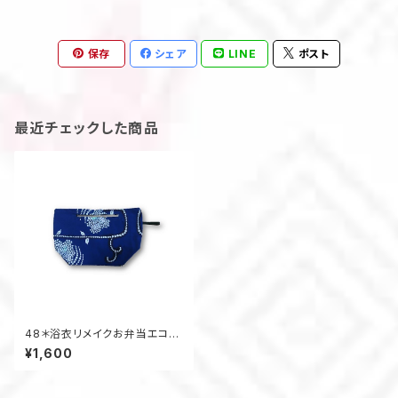
保存
シェア
LINE
ポスト
最近チェックした商品
48＊浴衣リメイクお弁当エコバ
ッグ(青・紫陽花柄）
¥1,600