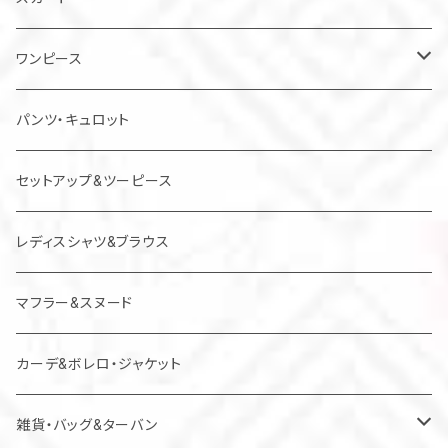
ワンピース
チュニック
パンツ・キュロット
ジャンパースカート
セットアップ&ツーピース
レディスシャツ&ブラウス
マフラー&スヌード
カーデ&ボレロ・ジャケット
雑貨・バッグ&ターバン