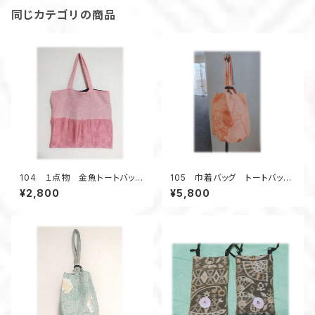
同じカテゴリの商品
104 １点物 金魚トートバッ
105 巾着バッグ トートバッ
グ エコバッグ 絞り着物リメイ
グ バケツ型バッグ 小さいサ
¥2,800
¥5,800
ク ピンク 黒 A4 ポケット
イズ 総絞り着物 オレンジ
無し
色 金魚 昭和レトロ柄 ウッ
ドリング ４ポケット