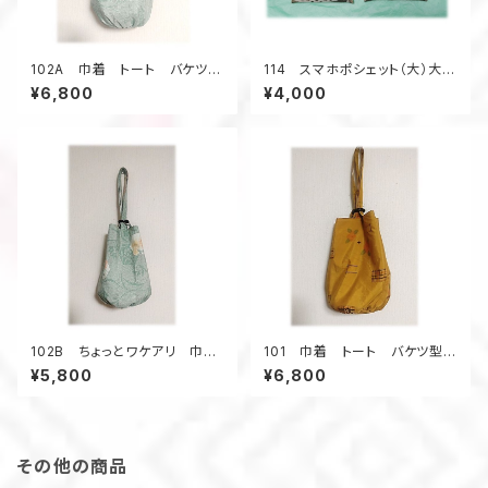
102A 巾着 トート バケツ
114 スマホポシェット（大）大島
型 大島紬リメイク 春色 亀
紬 サコッシュ ポケット スマ
¥6,800
¥4,000
甲柄 ウッドリング 5ポケット
ートフォン
A4
102B ちょっとワケアリ 巾
101 巾着 トート バケツ型
着 トート バケツ型 大島紬
大島紬リメイク 椿模様 ゴー
¥5,800
¥6,800
リメイク 春色 亀甲柄 ウッ
ルドカラー ウッドリング ポケ
ドリング 5ポケット A4
ットたくさん
その他の商品