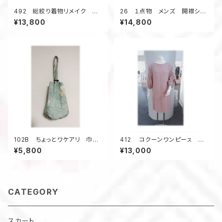
492 総絞り着物リメイク キ
26 １点物 メンズ 開襟シャ
ャミソールワンピース ジャンパ
ツ アロハシャツ 大きいサイ
¥13,800
¥14,800
ースカート 小さいサイズ オ
ズ 2種類の浴衣 格子柄 紅
レンジ系 着丈123ｃｍ オー
葉柄 歌舞伎柄 デッドストック
ルシーズン
浴衣地 1点物 半袖 夏
102B ちょっとワケアリ 巾
412 コクーンワンピーㇲ 体
着 トート バケツ型 大島紬
系カバー ピンクの着物 ジャ
¥5,800
¥13,000
リメイク 春色 亀甲柄 ウッ
カード風の柄 着物リメイク 春
ドリング 5ポケット A4
のお出かけ シルク
CATEGORY
スカート