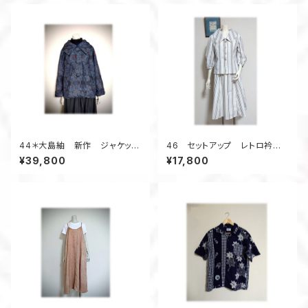
44＊大島紬 新作 ジャケッ
46 セットアップ レトロ衿ブラ
ト 昭和レトロ 着物リメイク
ウス フレアスカート デッドス
¥39,800
¥17,800
花柄 黒×紺系
トック浴衣地 ストライプ 夏の
お出かけ