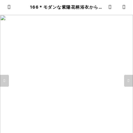
166＊モダンな紫陽花柄浴衣からＡ
ラインワンピース | ＩＬＩＫＡ Ｄ
ＥＳＩＧＮＳ