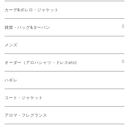
カーデ&ボレロ・ジャケット
雑貨・バッグ&ターバン
バッグ
メンズ
マスク
オーダー（アロハシャツ・ドレスetc)
メンズアロハシャツ他
ハギレ
レディスドレス・シャツ他
コート・ジャケット
アロマ・フレグランス