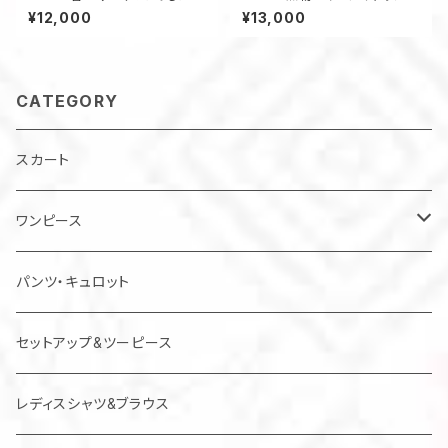
ンピース コクーンワンピー
ーㇲ Aライン 着物リメイク
¥12,000
¥13,000
ス 正絹着物リメイク シル
銘仙 シルク お出かけ 体形
ク クリーム色×金
カバー サッシュベルト付き
CATEGORY
スカート
ワンピース
チュニック
パンツ・キュロット
ジャンパースカート
セットアップ&ツーピース
レディスシャツ&ブラウス