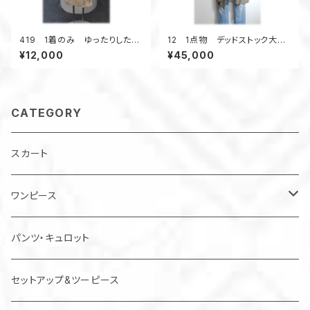
419 1着のみ ゆったりしたワ
12 1点物 デッドストック大島
ンピース コクーンワンピー
紬 リバーシブルAラインコー
¥12,000
¥45,000
ス 正絹着物リメイク シル
ト 羽織り物 フード付き ス
ク クリーム色×金
プリングコート 柄×柄
CATEGORY
スカート
ワンピース
チュニック
パンツ・キュロット
ジャンパースカート
セットアップ&ツーピース