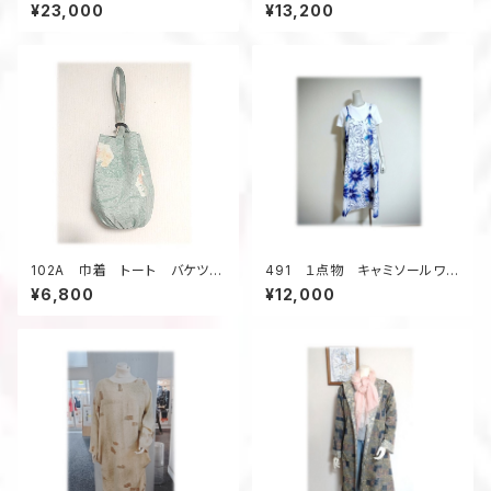
ワンピース 抜き衿 デッドスト
ンピース 青い浴衣 ジャンパ
¥23,000
¥13,200
ック着物地 昭和レトロ 正
ースカート 浴衣リメイク
絹 昭和30年代 お出かけ
大きいサイズ
グレイ系
102A 巾着 トート バケツ
491 １点物 キャミソールワン
型 大島紬リメイク 春色 亀
ピース ジャンパースカート
¥6,800
¥12,000
甲柄 ウッドリング 5ポケット
リゾート 夏祭り デッドストッ
A4
ク浴衣地 青い大きな花