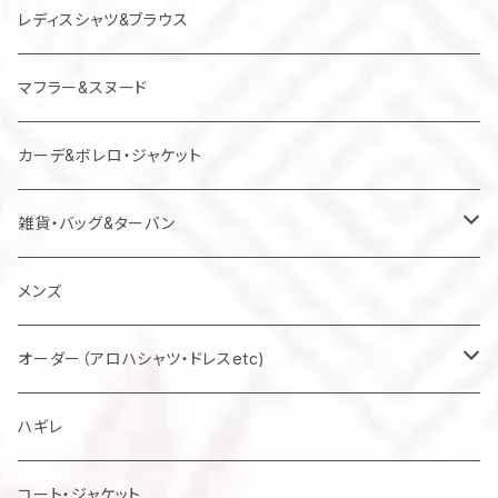
レディスシャツ&ブラウス
マフラー&スヌード
カーデ&ボレロ・ジャケット
雑貨・バッグ&ターバン
バッグ
メンズ
マスク
オーダー（アロハシャツ・ドレスetc)
メンズアロハシャツ他
ハギレ
レディスドレス・シャツ他
コート・ジャケット