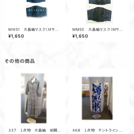
MＭ51 大島紬マスク（Ｍサイ
MM50 大島紬マスク（Mサイ
ズ・黒系・アールデコ風柄）
ズ・青系・幾何学柄）
¥1,650
¥1,650
その他の商品
337 １点物 大島紬 前開き
468 １点物 テントラインワ