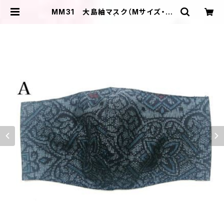
MM31 大島紬マスク（Mサイズ・ブ
ルー系・幾何学風） | ＩＬＩＫＡ ＤＥＳ
ＩＧＮＳ