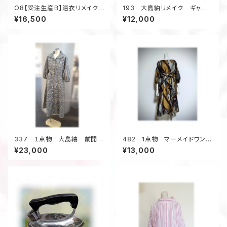
O8【受注生産Ｂ】浴衣リメイクア
193 大島紬リメイク ギャザ
ロハシャツセミオーダー
ーフレアスカート ６枚接ぎ
¥16,500
¥12,000
ボーダー柄 茶系
337 １点物 大島紬 前開き
482 1点物 マーメイドワンピ
ワンピース 抜き衿 デッドスト
ーㇲ Aライン 着物リメイク
¥23,000
¥13,000
ック着物地 昭和レトロ 正
銘仙 シルク お出かけ 体形
絹 昭和30年代 お出かけ
カバー サッシュベルト付き
グレイ系