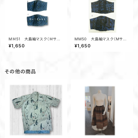
MＭ51 大島紬マスク（Ｍサイ
MM50 大島紬マスク（Mサイ
ズ・黒系・アールデコ風柄）
ズ・青系・幾何学柄）
¥1,650
¥1,650
その他の商品