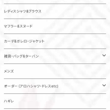
レディスシャツ&ブラウス
マフラー&スヌード
カーデ&ボレロ・ジャケット
雑貨・バッグ&ターバン
バッグ
メンズ
マスク
オーダー（アロハシャツ・ドレスetc)
メンズアロハシャツ他
ハギレ