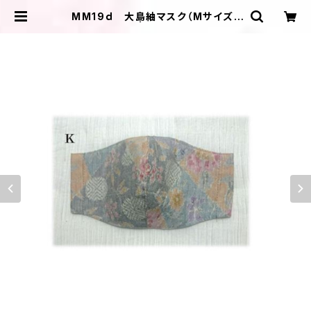
MM19ｄ 大島紬マスク（Mサイズ・
マルチカラー） | ＩＬＩＫＡ ＤＥＳＩＧ
ＮＳ