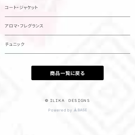
レディスドレス・シャツ他
コート・ジャケット
アロマ・フレグランス
チュニック
商品一覧に戻る
© ＩＬＩＫＡ ＤＥＳＩＧＮＳ
Powered by