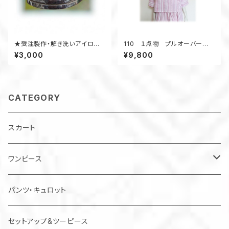
★受注製作・解き洗いアイロン
110 １点物 プルオーバー
工賃★ 着物アップサイクル
デッドストック浴衣地リメイク
¥3,000
¥9,800
ねじりオフタートル クロップド
丈 ストライプ ピンク
CATEGORY
スカート
ワンピース
チュニック
パンツ・キュロット
ジャンパースカート
セットアップ&ツーピース