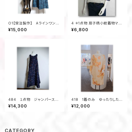
O1【受注製作】 Aラインワンピ
4 ＊1点物 扇子柄小紋着物マー
ース ジャンスカ 着物アップ
ガレット
¥15,000
¥6,800
サイクル
484 １点物 ジャンパースカ
418 1着のみ ゆったりしたワ
ート テントラインワンピース
ンピース コクーンワンピー
¥14,300
¥12,000
大島紬 花柄 小さいサイズ
ス 正絹着物リメイク シル
ク オレンジ系 花柄
CATEGORY