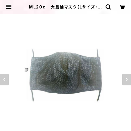
ML20ｄ 大島紬マスク（Lサイズ・ブ
ルー・雲） | ＩＬＩＫＡ ＤＥＳＩＧＮＳ