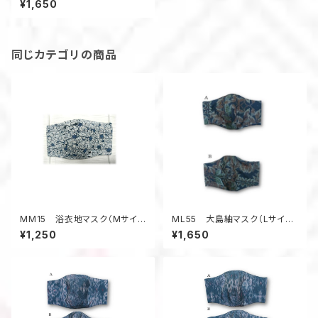
¥1,650
同じカテゴリの商品
MM15 浴衣地マスク（Mサイ
ML55 大島紬マスク（Lサイ
ズ・蔦柄）
ズ・黒系・葉っぱ柄）
¥1,250
¥1,650