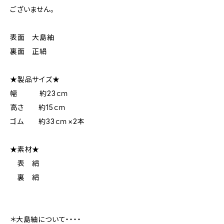
ございません。
表面 大島紬
裏面 正絹
★製品サイズ★
幅 約23ｃｍ
高さ 約15ｃｍ
ゴム 約33ｃｍ×2本
★素材★
表 絹
裏 絹
＊大島紬について・・・・