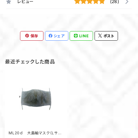
レビュー
(28)
保存
シェア
LINE
ポスト
最近チェックした商品
ML20ｄ 大島紬マスク（Lサイ
ズ・ブルー・雲）