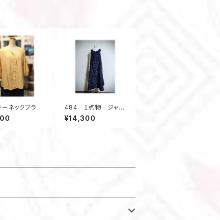
キーネックブラウ
484 １点物 ジャン
前開きブラウス
パースカート テントラ
800
¥14,300
ップサイクル オ
インワンピース 大島
ブラウス 黄色
紬 花柄 小さいサイ
ズ