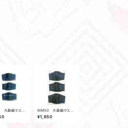
1 大島紬マスク
MM50 大島紬マスク
イズ・黒系・アール
（Mサイズ・青系・幾何学
50
¥1,650
柄）
柄）