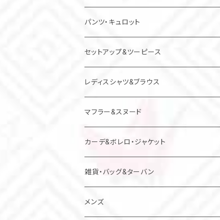
チュニック
パンツ・キュロット
ジャンパースカート
セットアップ&ツーピース
レディスシャツ&ブラウス
マフラー&スヌード
カーデ&ボレロ・ジャケット
雑貨・バッグ&ターバン
バッグ
メンズ