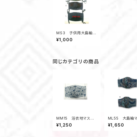
MS3 子供用大島紬マ
スク（S・花柄・亀甲柄・
¥1,000
無地ライク）
同じカテゴリの商品
MM15 浴衣地マスク
ML55 大島紬
（Mサイズ・蔦柄）
（Lサイズ・黒系・
¥1,250
¥1,650
柄）