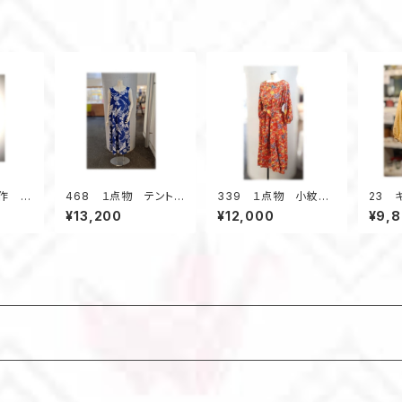
作 ジ
468 １点物 テントラ
339 １点物 小紋柄
23 
レトロ
インワンピース 青い
着物 ワンピース マ
ス 
¥13,200
¥12,000
¥9,
 花柄
浴衣 ジャンパースカ
ーメイドシルエット 着
着物ア
ート 浴衣リメイク
物リメイク シルク オ
ーバー
大きいサイズ
レンジ お出かけ ウ
ェストマーク