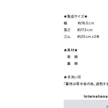
★製品サイズ★
幅 約18.5ｃｍ
高さ 約11.5ｃｍ
ゴム 約25ｃｍ×2本
★素材★
表 綿
裏 綿
★手洗い可
「裏地は草木染の為、退色す
Internationa