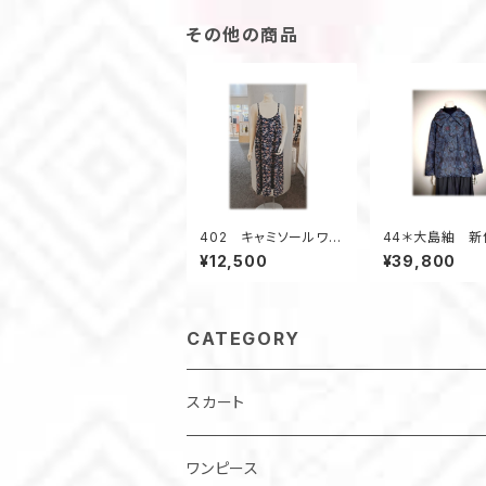
その他の商品
402 キャミソールワン
44＊大島紬 新
ピース ジャンパース
ャケット 昭和
¥12,500
¥39,800
カート 紺色系 着丈1
着物リメイク
23ｃｍ オールシーズ
黒×紺系
ン 正絹着物地 小花
柄
CATEGORY
スカート
ワンピース