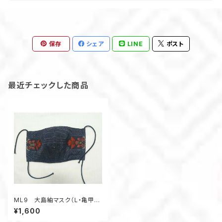
保存
シェア
LINE
ポスト
最近チェックした商品
ML9 大島紬マスク（L・亀甲
柄）
¥1,600