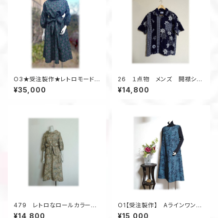
O3★受注製作★レトロモードセ
26 １点物 メンズ 開襟シャ
ットアップ 着物リメイク ツーピ
ツ アロハシャツ 大きいサイ
¥35,000
¥14,800
ース ドレス フォーマル
ズ 2種類の浴衣 格子柄 紅
葉柄 歌舞伎柄 デッドストック
浴衣地 1点物 半袖 夏
479 レトロなロールカラーワ
O1【受注製作】 Aラインワンピ
ンピース 大島紬 ベージュ
ース ジャンスカ 着物アップ
¥14,800
¥15,000