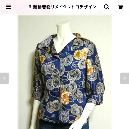
6 鼓柄着物リメイクレトロデザインブ
ラウス | ＩＬＩＫＡ ＤＥＳＩＧＮＳ