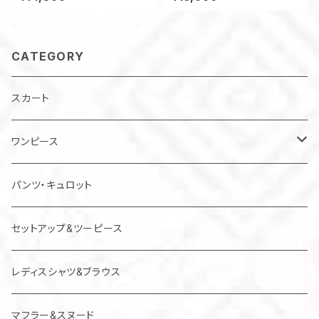
系 花柄 サッシュベルト付
サイクル
き 正絹
CATEGORY
スカート
ワンピース
チュニック
パンツ・キュロット
ジャンパースカート
セットアップ&ツーピース
レディスシャツ&ブラウス
マフラー&スヌード