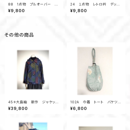
88 1点物 プルオーバー 着
24 １点物 レトロ衿 デッド
物リメイク ねじりオフタート
ストック浴衣 ブラウス 七分
¥9,800
¥9,800
ル クロップド丈 カラフル 紺
袖 ２種類の浴衣地 ストライ
系 レイヤード 春物 小紋柄
プ 白×紺
その他の商品
45＊大島紬 新作 ジャケッ
102A 巾着 トート バケツ
ト 昭和レトロ 着物リメイク
型 大島紬リメイク 春色 亀
¥39,800
¥6,800
三角柄 紺色
甲柄 ウッドリング 5ポケット
A4