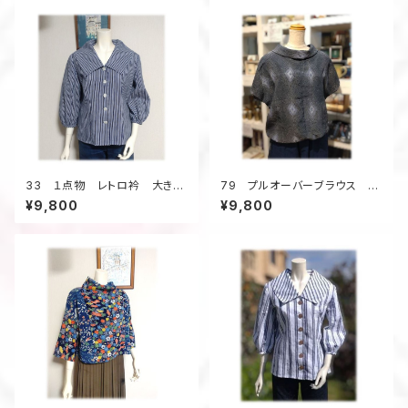
33 １点物 レトロ衿 大きな
79 プルオーバーブラウス ロ
衿 デッドストック本染浴衣地
ールカラー 正絹着物地 ダイ
¥9,800
¥9,800
昭和レトロ ブラウス 七分
ヤ柄 ドローストリング フレン
袖 ストライプ 白×紺
チスリーブ グレー系