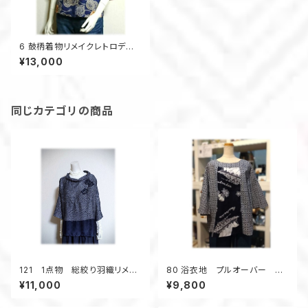
6 鼓柄着物リメイクレトロデザ
インブラウス
¥13,000
同じカテゴリの商品
121 1点物 総絞り羽織リメイ
80 浴衣地 プルオーバー コ
ク プルオーバーブラウス ３シ
アラ柄 オーストラリア オペラ
¥11,000
¥9,800
ーズン ツイスト衿 黒 リラッ
ハウス 涼しい フレアスリー
クス
ブ 普段着