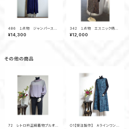
486 １点物 ジャンパースカ
342 １点物 エスニック柄
ート テントラインワンピース
紬 Aラインワンピース ジャン
¥14,300
¥12,000
紬着物リメイク 大きいサイ
スカ オールシーズン 着物リ
ズ ３シーズン
メイク スクエアネック 正絹
その他の商品
72 レトロ衿正絹着物プルオー
O1【受注製作】 Aラインワンピ