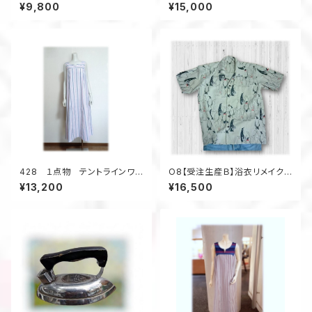
バーブラウス（紫系／グリーン系
ース ジャンスカ 着物アップ
¥9,800
¥15,000
グラデ―ション）
サイクル
428 １点物 テントラインワン
O8【受注生産Ｂ】浴衣リメイクア
ピース ジャンパースカート
ロハシャツセミオーダー
¥13,200
¥16,500
ストライプ 小さいサイズ