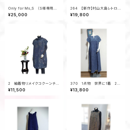
Only for Ms,S （S様専用ペ
264 【新作】村山大島レトロな
ージの為、他のお客様はお買い
衿のワンピース（紫・小花柄）
¥25,000
¥19,800
求め頂けません）
2 紬着物リメイクコクーンチュ
370 1点物 世界に1着 2種
ニック（紺メランジ調／花柄）
類の浴衣地リメイク 着ると可
¥11,500
¥13,800
愛い 幾何学柄 テントライン
ワンピース キーネック 夏
のお出かけ