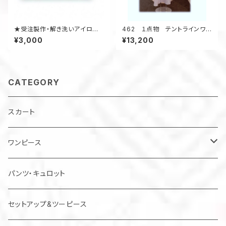
★受注製作・解き洗いアイロン
462 １点物 テントラインワン
工賃★ 着物アップサイクル
ピース ジャンパースカート
¥3,000
¥13,200
浴衣リメイク 大きいサイ
ズ コットン
CATEGORY
スカート
ワンピース
チュニック
パンツ・キュロット
ジャンパースカート
セットアップ&ツーピース