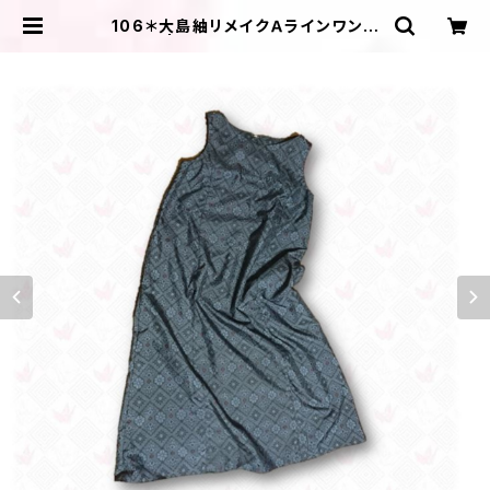
106＊大島紬リメイクＡラインワンピ
ース | ＩＬＩＫＡ ＤＥＳＩＧＮＳ