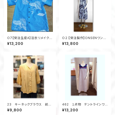
O7【受注生産A】浴衣リメイクア
O２ 【受注製作】ONSENワンピ
ロハシャツレギュラーオーダー
ース 浴衣・着物リメイク 脱
¥13,200
¥13,800
着簡単 ゴム入り リラック
ス 温泉旅行
23 キーネックブラウス 前開
462 １点物 テントラインワン
きブラウス 着物アップサイク
ピース ジャンパースカート
¥9,800
¥13,200
ル オーバーブラウス 黄色
浴衣リメイク 大きいサイ