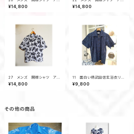
ハシャツ 大きいサイズ 波の
ハシャツ 大きいサイズ 波と
¥14,800
¥14,800
浴衣地 浴衣リメイク 1点
紅葉 デッドストック浴衣地 1
物 半袖 夏
点物 半袖 夏
27 メンズ 開襟シャツ アロ
11 面白い柄武田信玄浴衣リメ
ハシャツ 大きいサイズ 紫陽
イクメンズアロハシャツ（L）
¥14,800
¥9,800
花 白地 デッドストック浴衣
地 1点物 半袖 夏
その他の商品