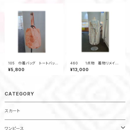
ズ コットン
105 巾着バッグ トートバッ
460 1点物 着物リメイ
グ バケツ型バッグ 小さいサ
ク Aラインワンピース ジャン
¥5,800
¥13,000
イズ 総絞り着物 オレンジ
パースカート 小さいサイズ
色 金魚 昭和レトロ柄 ウッ
水色 シルク
ドリング ４ポケット
CATEGORY
スカート
ワンピース