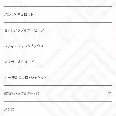
チュニック
パンツ・キュロット
ジャンパースカート
セットアップ&ツーピース
レディスシャツ&ブラウス
マフラー&スヌード
カーデ&ボレロ・ジャケット
雑貨・バッグ&ターバン
バッグ
メンズ