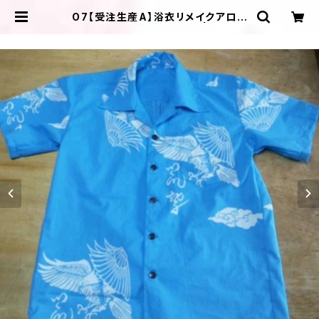
O7【受注生産A】浴衣リメイクアロハ
シャツレギュラーオーダー | ＩＬＩＫ
Ａ ＤＥＳＩＧＮＳ