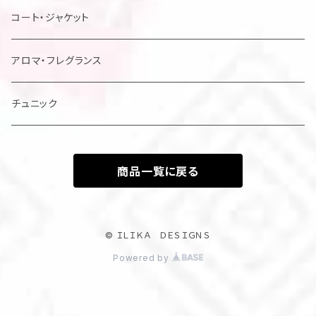
レディスドレス・シャツ他
コート・ジャケット
アロマ・フレグランス
チュニック
商品一覧に戻る
© ＩＬＩＫＡ ＤＥＳＩＧＮＳ
Powered by