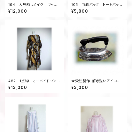
194 大島紬リメイク ギャザ
105 巾着バッグ トートバッ
ーフレアスカート ６枚接ぎ
グ バケツ型バッグ 小さいサ
¥12,000
¥5,800
ボーダー柄 茶系
イズ 総絞り着物 オレンジ
色 金魚 昭和レトロ柄 ウッ
ドリング ４ポケット
482 1点物 マーメイドワンピ
★受注製作・解き洗いアイロン
ーㇲ Aライン 着物リメイク
工賃★ 着物アップサイクル
¥13,000
¥3,000
銘仙 シルク お出かけ 体形
カバー サッシュベルト付き