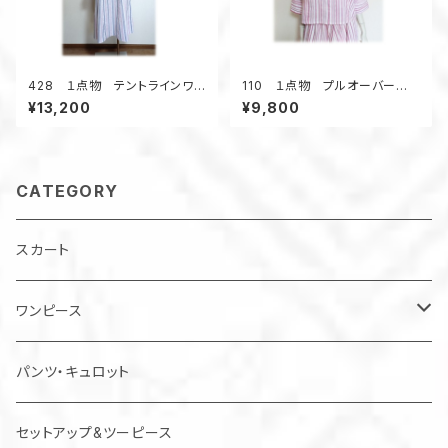
428 １点物 テントラインワン
110 １点物 プルオーバー
ピース ジャンパースカート
デッドストック浴衣地リメイク
¥13,200
¥9,800
ストライプ 小さいサイズ
ねじりオフタートル クロップド
丈 ストライプ ピンク
CATEGORY
スカート
ワンピース
チュニック
パンツ・キュロット
ジャンパースカート
セットアップ&ツーピース