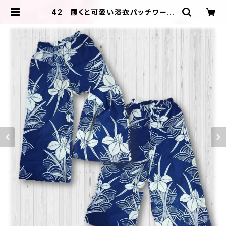
42 履くと可愛い浴衣パッチワーク
ワイドパンツ | ＩＬＩＫＡ ＤＥＳＩＧ
ＮＳ