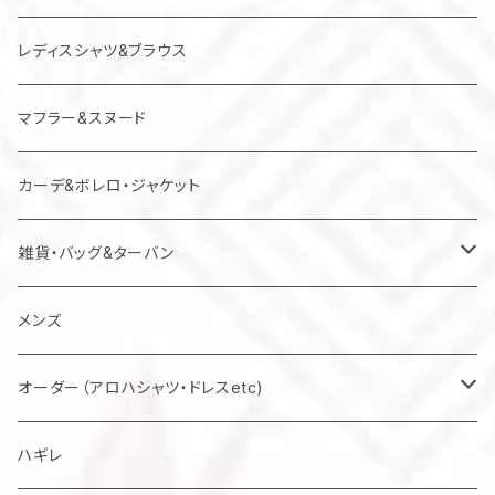
レディスシャツ&ブラウス
マフラー&スヌード
カーデ&ボレロ・ジャケット
雑貨・バッグ&ターバン
バッグ
メンズ
マスク
オーダー（アロハシャツ・ドレスetc)
メンズアロハシャツ他
ハギレ