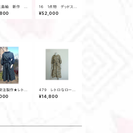
大島紬 新作 ジ
1６ 1点物 デッドスト
ット 昭和レトロ
ック大島紬 リバーシブ
,800
¥52,000
リメイク 花柄
ルAラインコート 羽織
紺系
り物 フード付き スプ
リングコート オフ白×
青
受注製作★レトロ
479 レトロなロール
セットアップ 着物
カラーワンピース 大
,000
¥14,800
イク ツーピース
島紬 ベージュ系 花
 フォーマル
柄 サッシュベルト付
き 正絹