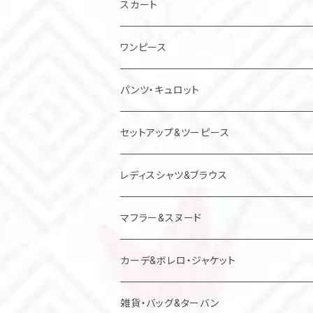
スカート
ワンピース
チュニック
パンツ・キュロット
ジャンパースカート
セットアップ&ツーピース
レディスシャツ&ブラウス
マフラー&スヌード
カーデ&ボレロ・ジャケット
雑貨・バッグ&ターバン