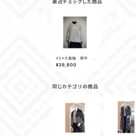
最近チェックした商品
43＊大島紬 新作 ジ
ャケット 昭和レトロ
¥39,800
着物リメイク 薔薇
柄 ブルー系
同じカテゴリの商品