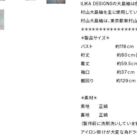
ILIKA DESIGNSの大島
村山大島紬を主に使用してい
村山大島紬は、東京都東村山
＊＊＊＊＊＊＊＊＊＊＊＊＊＊＊
＊製品サイズ＊
バスト 約118ｃｍ
裄丈 約80ｃｍ(伸
着丈 約59.5ｃ
袖口 約37ｃｍ
裾回り 約129ｃｍ
＊素材＊
表地 正絹
裏地 正絹
（製作前に洗剤洗いしていま
アイロン掛けが大変な為ドラ