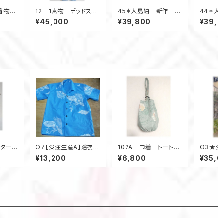
着物リ
12 1点物 デッドスト
45＊大島紬 新作 ジ
44＊
ワンピ
ック大島紬 リバーシブ
ャケット 昭和レトロ
ャケ
¥45,000
¥39,800
¥39
風）
ルAラインコート 羽織
着物リメイク 三角
着物
り物 フード付き スプ
柄 紺色
黒×
リングコート 柄×柄
クターバ
O7【受注生産A】浴衣リ
102A 巾着 トート
O3★
ーブグリ
メイクアロハシャツレギ
バケツ型 大島紬リメ
モード
¥13,200
¥6,800
¥35
ュラーオーダー
イク 春色 亀甲柄
リメ
ウッドリング 5ポケット
ドレス
A4