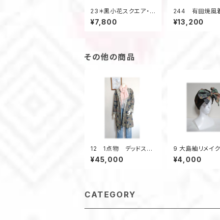
23＊黒小花スクエア・マ
244 有田焼風
ーガレット（黒／パッチ
メイク羽織れる
¥7,800
¥13,200
ワーク）
ーㇲ（紺／有田焼
その他の商品
12 1点物 デッドスト
9 大島紬リメイ
ック大島紬 リバーシブ
ンキャップ（オリ
¥45,000
¥4,000
ルAラインコート 羽織
ーン×マルチ）
り物 フード付き スプ
リングコート 柄×柄
CATEGORY