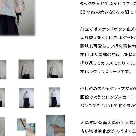
タックを入れてふんわりさせ
38ｍｍの大きなくるみ釦で
前立てはスナップボタン止め
切り替えを利用したポケット
裏地も可愛らしい柄の着物地
袖口は大島紬の見返しを幅広
折り返してカフスになります。
袖はラグランスリーブです。
少し短めのジャケット丈なの
画像のようなロングスカート
パンツでも合わせて頂く事が
大島紬は奄美大島の泥大島が
古い物は劣化が進みやすく生