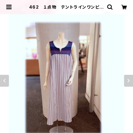
462 １点物 テントラインワンピー
ス ジャンパースカート 浴衣リメイ
ク 大きいサイズ コットン | ＩＬ
ＩＫＡ ＤＥＳＩＧＮＳ