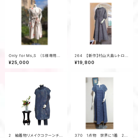
Only for Ms,S （S様専用ペ
264 【新作】村山大島レトロな
ージの為、他のお客様はお買い
衿のワンピース（紫・小花柄）
¥25,000
¥19,800
求め頂けません）
2 紬着物リメイクコクーンチュ
370 1点物 世界に1着 2種