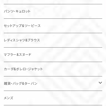
チュニック
パンツ・キュロット
ジャンパースカート
セットアップ&ツーピース
レディスシャツ&ブラウス
マフラー&スヌード
カーデ&ボレロ・ジャケット
雑貨・バッグ&ターバン
バッグ
メンズ