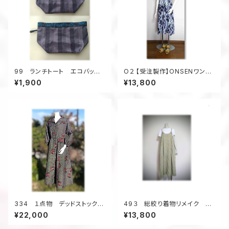
99 ランチトート エコバッグ
O２ 【受注製作】ONSENワンピ
村山大島アップサイクル
ース 浴衣・着物リメイク 脱
¥1,900
¥13,800
サブバッグ お散歩バッグ
着簡単 ゴム入り リラック
ス 温泉旅行
334 １点物 デッドストック大
49３ 総絞り着物リメイク キ
島紬 ロングワンピース 世界
ャミソールワンピース ジャンパ
¥22,000
¥13,800
にひとつだけ 抜き衿 前開
ースカート 小さいサイズ 黄
き 昭和30年代 昭和レトロ
緑色 着丈123ｃｍ オールシ