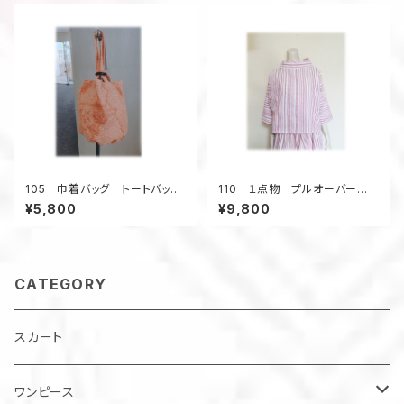
正絹 お出かけ
ーズン
105 巾着バッグ トートバッ
110 １点物 プルオーバー
グ バケツ型バッグ 小さいサ
デッドストック浴衣地リメイク
¥5,800
¥9,800
イズ 総絞り着物 オレンジ
ねじりオフタートル クロップド
色 金魚 昭和レトロ柄 ウッ
丈 ストライプ ピンク
ドリング ４ポケット
CATEGORY
スカート
ワンピース