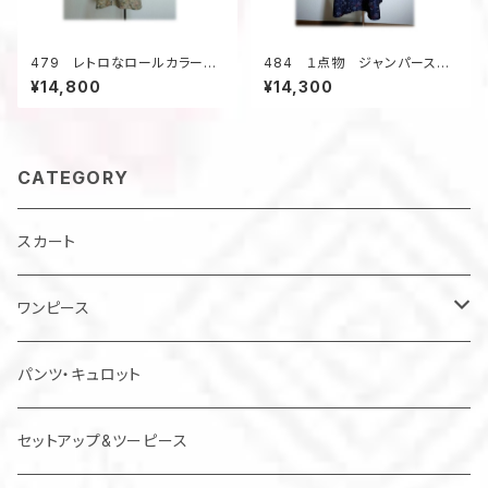
479 レトロなロールカラーワ
484 １点物 ジャンパースカ
ンピース 大島紬 ベージュ
ート テントラインワンピース
¥14,800
¥14,300
系 花柄 サッシュベルト付
大島紬 花柄 小さいサイズ
き 正絹
CATEGORY
スカート
ワンピース
チュニック
パンツ・キュロット
ジャンパースカート
セットアップ&ツーピース