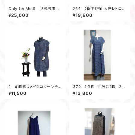
Only for Ms,S （S様専用ペ
264 【新作】村山大島レトロな
ージの為、他のお客様はお買い
衿のワンピース（紫・小花柄）
¥25,000
¥19,800
求め頂けません）
2 紬着物リメイクコクーンチュ
370 1点物 世界に1着 2種
ニック（紺メランジ調／花柄）
類の浴衣地リメイク 着ると可
¥11,500
¥13,800
愛い 幾何学柄 テントライン
ワンピース キーネック 夏
のお出かけ