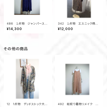
486 １点物 ジャンパースカ
342 １点物 エスニック柄
ート テントラインワンピース
紬 Aラインワンピース ジャン
¥14,300
¥12,000
紬着物リメイク 大きいサイ
スカ オールシーズン 着物リ
ズ ３シーズン
メイク スクエアネック 正絹
その他の商品
12 1点物 デッドストック大島
492 総絞り着物リメイク キ