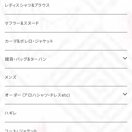
レディスシャツ&ブラウス
マフラー&スヌード
カーデ&ボレロ・ジャケット
雑貨・バッグ&ターバン
バッグ
メンズ
マスク
オーダー（アロハシャツ・ドレスetc)
メンズアロハシャツ他
ハギレ
レディスドレス・シャツ他
コート・ジャケット