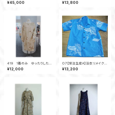
紬 リバーシブルAラインコー
ャミソールワンピース ジャンパ
¥45,000
¥13,800
ト 羽織り物 フード付き ス
ースカート 小さいサイズ オ
プリングコート 柄×柄
レンジ系 着丈123ｃｍ オー
ルシーズン
419 1着のみ ゆったりしたワ
O7【受注生産A】浴衣リメイクア
ンピース コクーンワンピー
ロハシャツレギュラーオーダー
¥12,000
¥13,200
ス 正絹着物リメイク シル
ク クリーム色×金