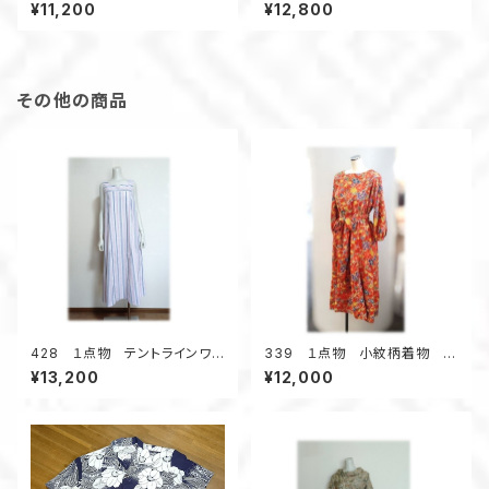
レアカート（ワインマルチ／青海
カート 見本反着物地 6枚接
¥11,200
¥12,800
波）
ぎ 春色 フレアスカート
その他の商品
428 １点物 テントラインワン
339 １点物 小紋柄着物 ワ
ピース ジャンパースカート
ンピース マーメイドシルエッ
¥13,200
¥12,000
ストライプ 小さいサイズ
ト 着物リメイク シルク オレ
ンジ お出かけ ウェストマー
ク