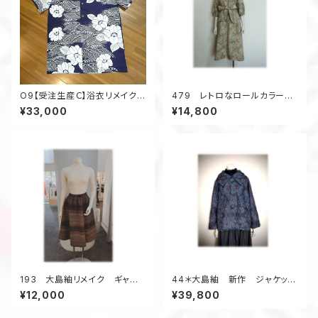
O9【受注生産Ｃ】浴衣リメイクア
479 レトロなロールカラーワ
ロハシャツフルオーダー
ンピース 大島紬 ベージュ
¥33,000
¥14,800
系 花柄 サッシュベルト付
き 正絹
193 大島紬リメイク ギャザ
44＊大島紬 新作 ジャケッ
ーフレアスカート ６枚接ぎ
ト 昭和レトロ 着物リメイク
¥12,000
¥39,800
ボーダー柄 茶系
花柄 黒×紺系