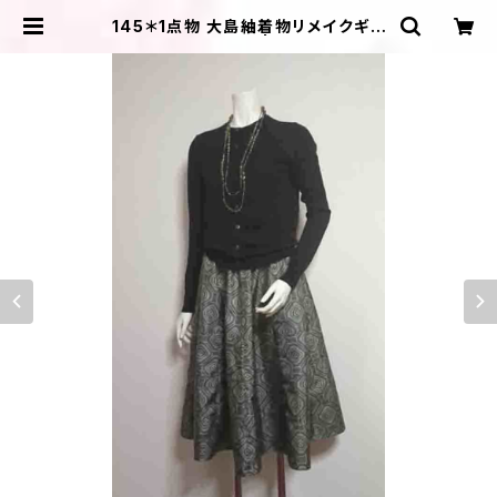
145＊1点物 大島紬着物リメイクギャ
ザーフレアスカート | ＩＬＩＫＡ ＤＥ
ＳＩＧＮＳ