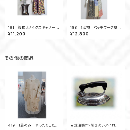
181 着物リメイクスギャザーフ
188 1点物 パッチワーク風ス
レアカート（ワインマルチ／青海
カート 見本反着物地 6枚接
¥11,200
¥12,800
波）
ぎ 春色 フレアスカート
その他の商品
419 1着のみ ゆったりしたワ
★受注製作・解き洗いアイロン
ンピース コクーンワンピー
工賃★ 着物アップサイクル