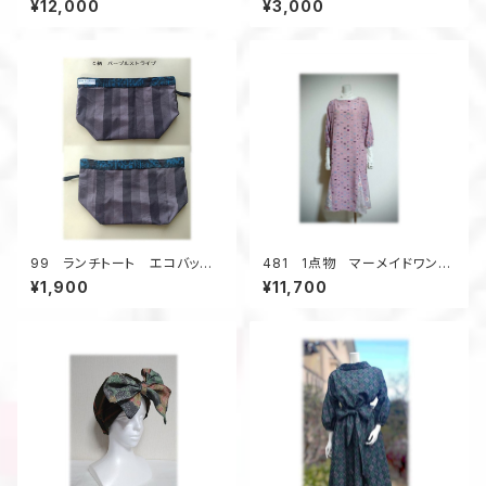
¥12,000
¥3,000
ス 正絹着物リメイク シル
ク クリーム色×金
99 ランチトート エコバッグ
481 1点物 マーメイドワンピ
村山大島アップサイクル
ーㇲ Aライン 着物リメイク
¥1,900
¥11,700
サブバッグ お散歩バッグ
訳アリ価格 シルク ピンク
系 お出かけ 体系カバー サ
ッシュベルト付き