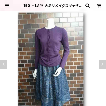
150 ＊1点物 大島リメイクスギャザー
フレアカート（6枚はぎ） | ＩＬＩＫＡ
ＤＥＳＩＧＮＳ