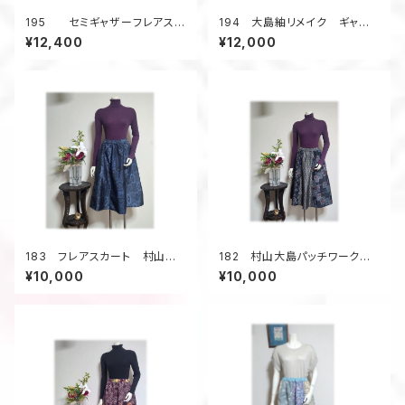
195 セミギャザーフレアスカ
194 大島紬リメイク ギャザ
ート デッドストック浴衣地
ーフレアスカート ６枚接ぎ
¥12,400
¥12,000
ストライプ ピンク
ボーダー柄 茶系
183 フレアスカート 村山大
182 村山大島パッチワークギ
島紬 着物アップサイクル 紺
ャザーフレアカート(黒系）
¥10,000
¥10,000
色 ギャザーフレア 短め