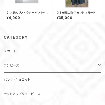
9 大島紬リメイクターバンキャッ
O3★受注製作★レトロモードセ
プ（オリーブグリーン×マルチ）
ットアップ 着物リメイク ツーピ
¥4,000
¥35,000
ース ドレス フォーマル
CATEGORY
スカート
ワンピース
チュニック
パンツ・キュロット
ジャンパースカート
セットアップ&ツーピース