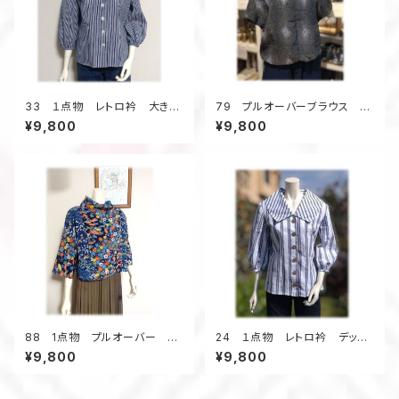
33 １点物 レトロ衿 大きな
79 プルオーバーブラウス ロ
衿 デッドストック本染浴衣地
ールカラー 正絹着物地 ダイ
¥9,800
¥9,800
昭和レトロ ブラウス 七分
ヤ柄 ドローストリング フレン
袖 ストライプ 白×紺
チスリーブ グレー系
88 1点物 プルオーバー 着
24 １点物 レトロ衿 デッド
物リメイク ねじりオフタート
ストック浴衣 ブラウス 七分
¥9,800
¥9,800
ル クロップド丈 カラフル 紺
袖 ２種類の浴衣地 ストライ
系 レイヤード 春物 小紋柄
プ 白×紺