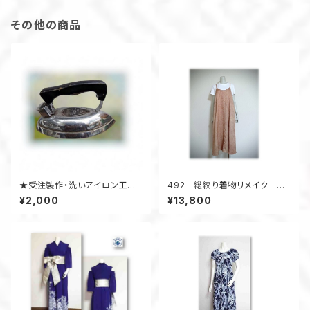
その他の商品
★受注製作・洗いアイロン工賃
492 総絞り着物リメイク キ
★ 着物アップサイクル
ャミソールワンピース ジャンパ
¥2,000
¥13,800
ースカート 小さいサイズ オ
レンジ系 着丈123ｃｍ オー
ルシーズン