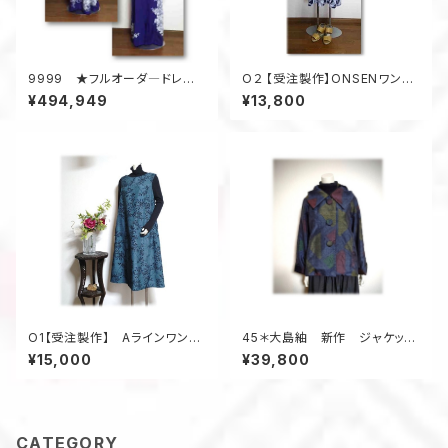
9999 ★フルオーダ―ドレス
O２ 【受注製作】ONSENワンピ
製作★ ★表示価格は販売価
ース 浴衣・着物リメイク 脱
¥494,949
¥13,800
格ではありません★ ★購入前
着簡単 ゴム入り リラック
にまずはお問合せ下さい★
ス 温泉旅行
O1【受注製作】 Aラインワンピ
45＊大島紬 新作 ジャケッ
ース ジャンスカ 着物アップ
ト 昭和レトロ 着物リメイク
¥15,000
¥39,800
サイクル
三角柄 紺色
CATEGORY