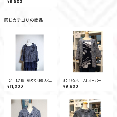
¥9,800
同じカテゴリの商品
121 1点物 総絞り羽織リメイ
80 浴衣地 プルオーバー コ
ク プルオーバーブラウス ３シ
アラ柄 オーストラリア オペラ
¥11,000
¥9,800
ーズン ツイスト衿 黒 リラッ
ハウス 涼しい フレアスリー
クス
ブ 普段着