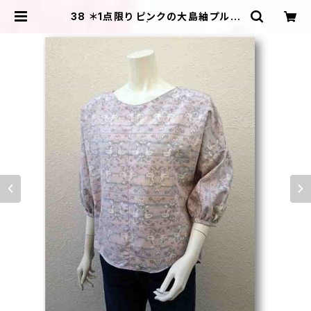
38 ＊1点限り ピンクの大島紬プルオ
ーバーブラウス | ＩＬＩＫＡ ＤＥＳＩ
ＧＮＳ