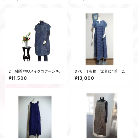
求め頂けません）
2 紬着物リメイクコクーンチュ
370 1点物 世界に1着 2種
ニック（紺メランジ調／花柄）
類の浴衣地リメイク 着ると可
¥11,500
¥13,800
愛い 幾何学柄 テントライン
ワンピース キーネック 夏
のお出かけ