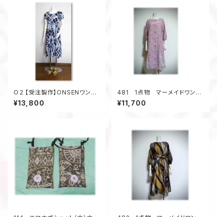
O２ 【受注製作】ONSENワンピ
481 1点物 マーメイドワンピ
ース 浴衣・着物リメイク 脱
ーㇲ Aライン 着物リメイク
¥13,800
¥11,700
着簡単 ゴム入り リラック
訳アリ価格 シルク ピンク
ス 温泉旅行
系 お出かけ 体系カバー サ
ッシュベルト付き