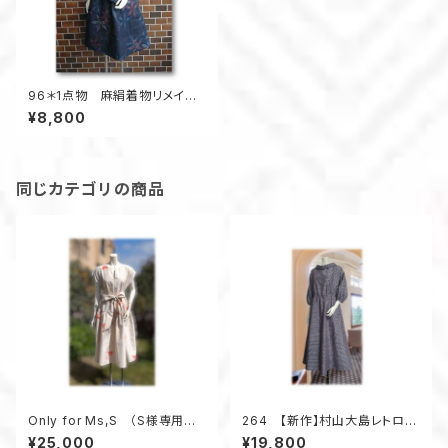
96＊1点物 麻絹着物リメイク
Ａラインワンピース
¥8,800
同じカテゴリの商品
Only for Ms,S （S様専用ペ
264 【新作】村山大島レトロな
ージの為、他のお客様はお買い
衿のワンピース（紫・小花柄）
¥25,000
¥19,800