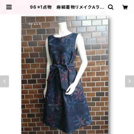
96＊1点物 麻絹着物リメイクＡライ
ンワンピース | ＩＬＩＫＡ ＤＥＳＩＧ
ＮＳ