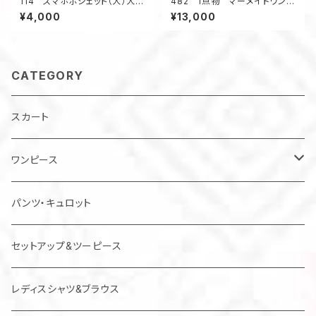
114 スマホポシェット（大）大島
482 1点物 マーメイドワンピ
紬 サコッシュ ポケット スマ
ーㇲ Aライン 着物リメイク
¥4,000
¥13,000
ートフォン
銘仙 シルク お出かけ 体形
カバー サッシュベルト付き
CATEGORY
スカート
ワンピース
チュニック
パンツ・キュロット
ジャンパースカート
セットアップ&ツーピース
レディスシャツ&ブラウス