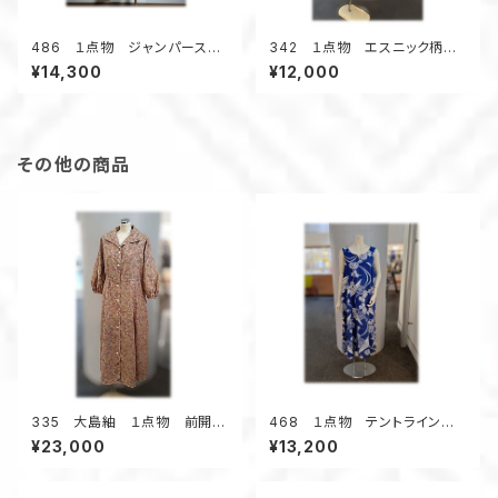
486 １点物 ジャンパースカ
342 １点物 エスニック柄
ート テントラインワンピース
紬 Aラインワンピース ジャン
¥14,300
¥12,000
紬着物リメイク 大きいサイ
スカ オールシーズン 着物リ
ズ ３シーズン
メイク スクエアネック 正絹
その他の商品
335 大島紬 １点物 前開き
468 １点物 テントラインワ
ワンピース 抜き衿 デッドスト
ンピース 青い浴衣 ジャンパ
¥23,000
¥13,200
ック着物地 昭和レトロ 正
ースカート 浴衣リメイク
絹 昭和30年代 お出かけ
大きいサイズ
オレンジピンク